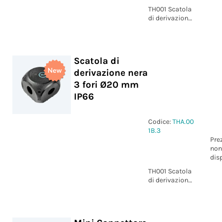
TH001 Scatola
di derivazione
nera 3 fori Ø25
mm IP66
Scatola di
derivazione nera
3 fori Ø20 mm
IP66
Codice:
THA.00
1B.3
Pre
non
dis
TH001 Scatola
di derivazione
nera 3 fori Ø20
mm IP66