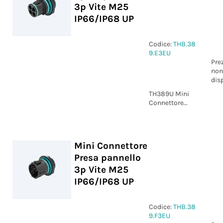
3p Vite M25
IP66/IP68 UP
Codice:
THB.38
9.E3EU
Pre
non
dis
TH389U Mini
Connettore
Spina pannello
3p Vite M25
IP66/IP68 UP
Mini Connettore
Presa pannello
3p Vite M25
IP66/IP68 UP
Codice:
THB.38
9.F3EU