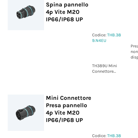
Spina pannello
4p Vite M20
IP66/IP68 UP
Codice:
THB.38
9.N4EU
Pre
non
dis
TH389U Mini
Connettore
Spina pannello
4p Vite M20
IP66/IP68 UP
Mini Connettore
Presa pannello
4p Vite M20
IP66/IP68 UP
Codice:
THB.38