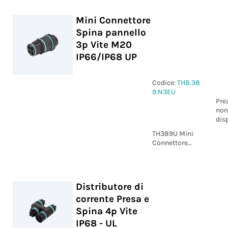
IP66/IP68 UP
Mini Connettore
Spina pannello
3p Vite M20
IP66/IP68 UP
Codice:
THB.38
9.N3EU
Pre
non
dis
TH389U Mini
Connettore
Spina pannello
3p Vite M20
IP66/IP68 UP
Distributore di
corrente Presa e
Spina 4p Vite
IP68 - UL