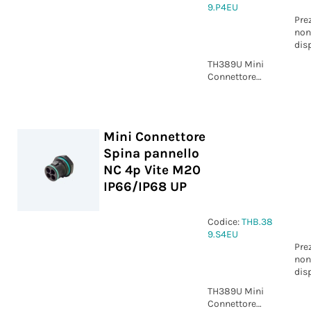
9.P4EU
Pre
non
dis
TH389U Mini
Connettore
Presa pannello
4p Vite M20
IP66/IP68 UP
Mini Connettore
Spina pannello
NC 4p Vite M20
IP66/IP68 UP
Codice:
THB.38
9.S4EU
Pre
non
dis
TH389U Mini
Connettore