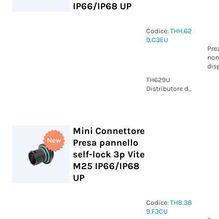
IP66/IP68 UP
Codice:
THH.62
9.C3EU
Pre
non
dis
TH629U
Distributore di
corrente Presa
e Spina self-
lock 3p vite
IP66/IP68 UP
Mini Connettore
Presa pannello
self-lock 3p Vite
M25 IP66/IP68
UP
Codice:
THB.38
9.F3CU