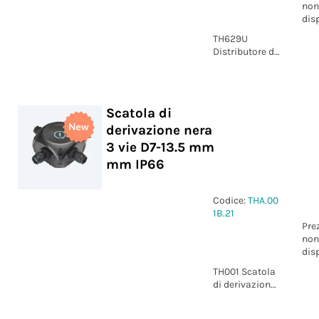
non
dis
TH629U
Distributore di
corrente Presa
e Spina 4p vite
IP66/IP68 UP
Scatola di
derivazione nera
3 vie D7-13.5 mm
mm IP66
Codice:
THA.00
1B.21
Pre
non
dis
TH001 Scatola
di derivazione
nera 3 vie D7-
13.5 mm IP66