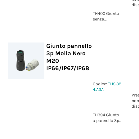
dis
TH400 Giunto
senza
morsettiere
D8-17 IP68
Giunto pannello
3p Molla Nero
M20
IP66/IP67/IP68
Codice:
THS.39
4.A3A
Pre
non
dis
TH394 Giunto
a pannello 3p
Molla nero
M20 D7-13
IP66/IP67/IP68