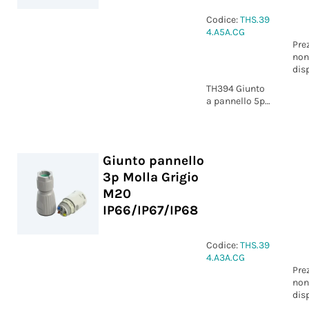
Codice:
THS.39
4.A5A.CG
Pre
non
dis
TH394 Giunto
a pannello 5p
Molla grigio
M25 D9-17
IP66/IP67/IP68
Giunto pannello
3p Molla Grigio
M20
IP66/IP67/IP68
Codice:
THS.39
4.A3A.CG
Pre
non
dis