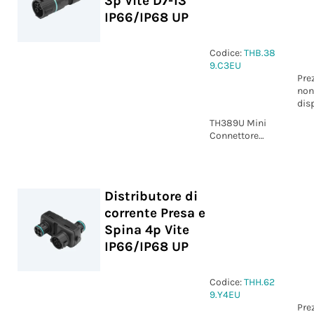
3p Vite D7-13
IP66/IP68 UP
Codice:
THB.38
9.C3EU
Pre
non
dis
TH389U Mini
Connettore
Presa self-lock
3p Vite D7-13
IP66/IP68 UP
Distributore di
corrente Presa e
Spina 4p Vite
IP66/IP68 UP
Codice:
THH.62
9.Y4EU
Pre