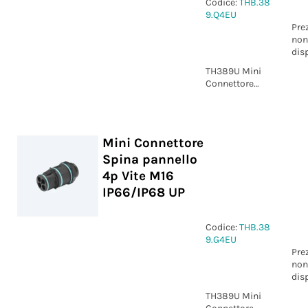
Codice:
THB.38
9.Q4EU
Pre
non
dis
TH389U Mini
Connettore
Presa pannello
4p Vite M16
IP66/IP68 UP
Mini Connettore
Spina pannello
4p Vite M16
IP66/IP68 UP
Codice:
THB.38
9.G4EU
Pre
non
dis
TH389U Mini