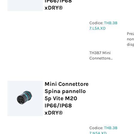
IP66/IP68
xDRY®
Codice:
THB.38
7.L5A.XD
Pre
non
dis
TH387 Mini
Connettore
Spina pannello
NC 5p Vite
M20 IP66/IP68
xDRY®
Mini Connettore
Spina pannello
5p Vite M20
IP66/IP68
xDRY®
Codice:
THB.38
7.N5A.XD