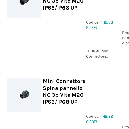
NC 3p Vite M20
IP66/IP68 UP
Codice:
THB.38
9.T3EU
Pre
non
dis
TH389U Mini
Connettore
Presa pannello
NC 3p Vite
M20 IP66/IP68
UP
Mini Connettore
Spina pannello
NC 3p Vite M20
IP66/IP68 UP
Codice:
THB.38
9.S3EU
Pre