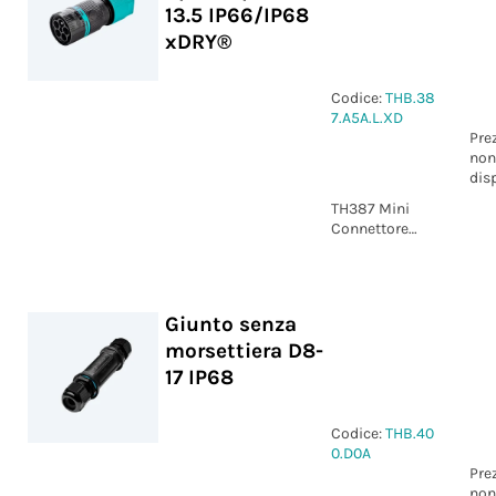
13.5 IP66/IP68
xDRY®
Codice:
THB.38
7.A5A.L.XD
Pre
non
dis
TH387 Mini
Connettore
Spina 5p Vite
D7-13.5
IP66/IP68
xDRY®
Giunto senza
morsettiera D8-
17 IP68
Codice:
THB.40
0.D0A
Pre
non