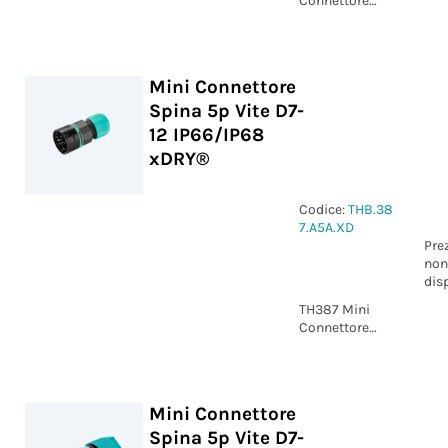
Connettore
Spina pannello
5p
Perforazione
M25 IP66/IP68
Mini Connettore
xDRY®
Spina 5p Vite D7-
12 IP66/IP68
xDRY®
Codice:
THB.38
7.A5A.XD
Pre
non
dis
TH387 Mini
Connettore
Spina 5p Vite
D7-12
IP66/IP68
xDRY®
Mini Connettore
Spina 5p Vite D7-