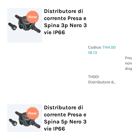
Distributore di
corrente Presa e
Spina 3p Nero 3
vie IP66
Codice:
THH.00
1B.13
Pre
non
dis
TH001
Distributore di
corrente Presa
e Spina 3p
Nero 3 vie IP66
Distributore di
corrente Presa e
Spina 5p Nero 3
vie IP66