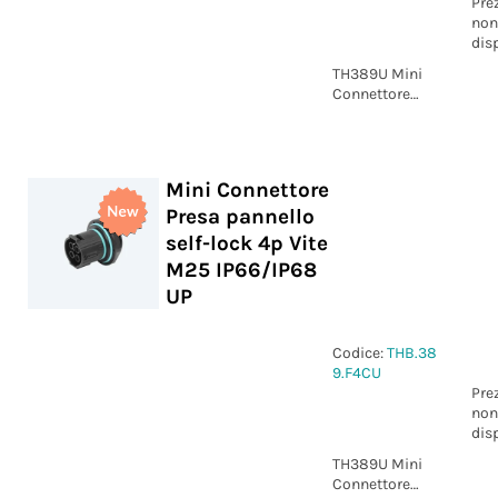
Pre
non
dis
TH389U Mini
Connettore
Presa pannello
self-lock 3p
Vite M25
IP66/IP68 UP
Mini Connettore
Presa pannello
self-lock 4p Vite
M25 IP66/IP68
UP
Codice:
THB.38
9.F4CU
Pre
non
dis
TH389U Mini
Connettore