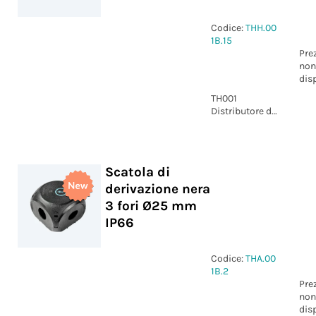
Codice:
THH.00
1B.15
Pre
non
dis
TH001
Distributore di
corrente Presa
e Spina 5p
Nero 3 vie IP66
Scatola di
derivazione nera
3 fori Ø25 mm
IP66
Codice:
THA.00
1B.2
Pre
non
dis