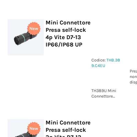
Presa pannello
self-lock 4p
Vite M25
IP66/IP68 UP
Mini Connettore
Presa self-lock
4p Vite D7-13
IP66/IP68 UP
Codice:
THB.38
9.C4EU
Pre
non
dis
TH389U Mini
Connettore
Presa self-lock
4p Vite D7-13
IP66/IP68 UP
Mini Connettore
Presa self-lock