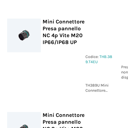
Spina pannello
NC 4p Vite
M20 IP66/IP68
UP
Mini Connettore
Presa pannello
NC 4p Vite M20
IP66/IP68 UP
Codice:
THB.38
9.T4EU
Pre
non
dis
TH389U Mini
Connettore
Presa pannello
NC 4p Vite
M20 IP66/IP68
UP
Mini Connettore
Presa pannello