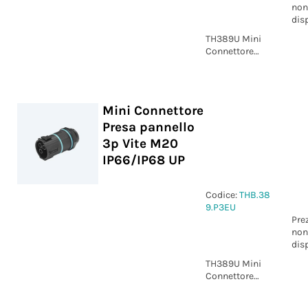
non
dis
TH389U Mini
Connettore
Spina pannello
NC 3p Vite
M20 IP66/IP68
UP
Mini Connettore
Presa pannello
3p Vite M20
IP66/IP68 UP
Codice:
THB.38
9.P3EU
Pre
non
dis
TH389U Mini
Connettore
Presa pannello
3p Vite M20