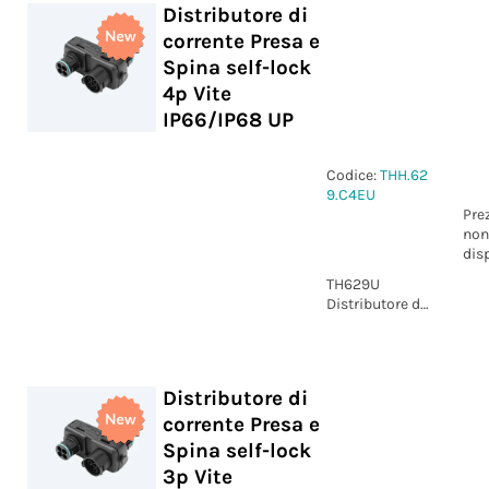
Distributore di
corrente Presa e
Spina self-lock
4p Vite
IP66/IP68 UP
Codice:
THH.62
9.C4EU
Pre
non
dis
TH629U
Distributore di
corrente Presa
e Spina self-
lock k 4p vite
IP66/IP68 UP
Distributore di
corrente Presa e
Spina self-lock
3p Vite