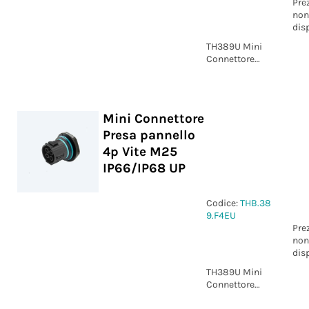
Pre
non
dis
TH389U Mini
Connettore
Presa pannello
3p Vite M25
IP66/IP68 UP
Mini Connettore
Presa pannello
4p Vite M25
IP66/IP68 UP
Codice:
THB.38
9.F4EU
Pre
non
dis
TH389U Mini
Connettore
Presa pannello