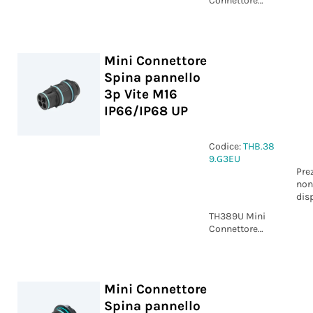
Connettore
Spina pannello
4p Vite M16
IP66/IP68 UP
Mini Connettore
Spina pannello
3p Vite M16
IP66/IP68 UP
Codice:
THB.38
9.G3EU
Pre
non
dis
TH389U Mini
Connettore
Spina pannello
3p Vite M16
IP66/IP68 UP
Mini Connettore
Spina pannello