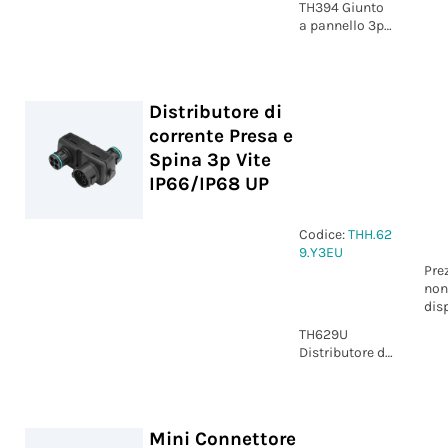
TH394 Giunto
a pannello 3p
Molla grigio
M20 D7-13
IP66/IP67/IP68
Distributore di
corrente Presa e
Spina 3p Vite
IP66/IP68 UP
Codice:
THH.62
9.Y3EU
Pre
non
dis
TH629U
Distributore di
corrente Presa
e Spina 3p vite
IP66/IP68 UP
Mini Connettore