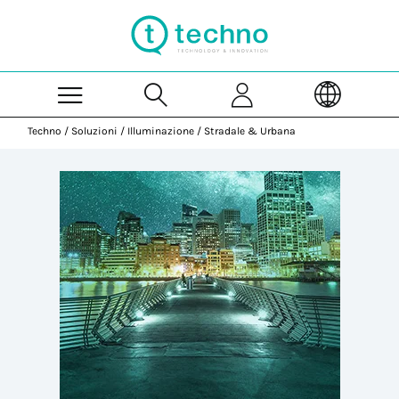
Skip to Main Content
Techno
/
Soluzioni
/
Illuminazione
/
Stradale & Urbana