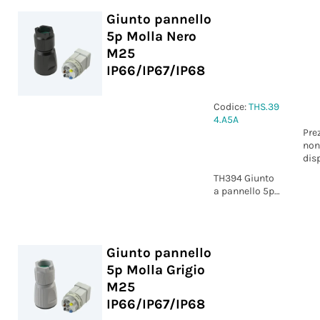
Giunto pannello
5p Molla Nero
M25
IP66/IP67/IP68
Codice:
THS.39
4.A5A
Pre
non
dis
TH394 Giunto
a pannello 5p
Molla nero
M25 D9-17
IP66/IP67/IP68
Giunto pannello
5p Molla Grigio
M25
IP66/IP67/IP68