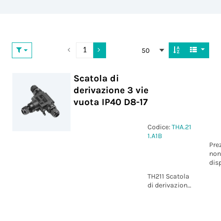
50
Scatola di
derivazione 3 vie
vuota IP40 D8-17
Codice:
THA.21
1.A1B
Pre
non
dis
TH211 Scatola
di derivazione
3 vie vuota
IP40 D8-17