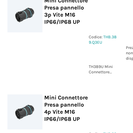
Mini Connettore
Presa pannello
3p Vite M16
IP66/IP68 UP
Codice:
THB.38
9.Q3EU
Pre
non
dis
TH389U Mini
Connettore
Presa pannello
3p Vite M16
IP66/IP68 UP
Mini Connettore
Presa pannello
4p Vite M16
IP66/IP68 UP