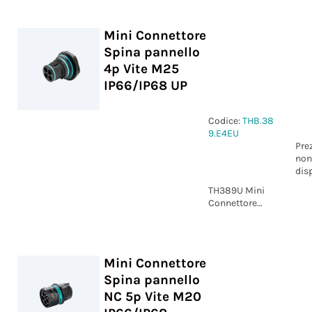
4p Vite M25
IP66/IP68 UP
Mini Connettore
Spina pannello
4p Vite M25
IP66/IP68 UP
Codice:
THB.38
9.E4EU
Pre
non
dis
TH389U Mini
Connettore
Spina pannello
4p Vite M25
IP66/IP68 UP
Mini Connettore
Spina pannello
NC 5p Vite M20