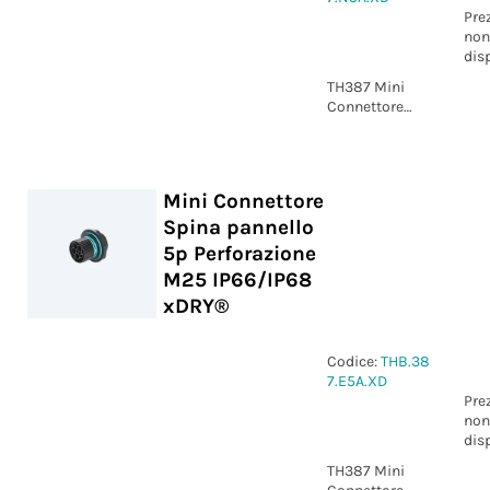
Pre
non
dis
TH387 Mini
Connettore
Spina pannello
5p Vite M20
IP66/IP68
xDRY®
Mini Connettore
Spina pannello
5p Perforazione
M25 IP66/IP68
xDRY®
Codice:
THB.38
7.E5A.XD
Pre
non
dis
TH387 Mini