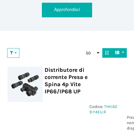
Approfondisci
50
Distributore di
corrente Presa e
Spina 4p Vite
IP66/IP68 UP
Codice:
THH.62
9.Y4EU.R
Pre
non
dis