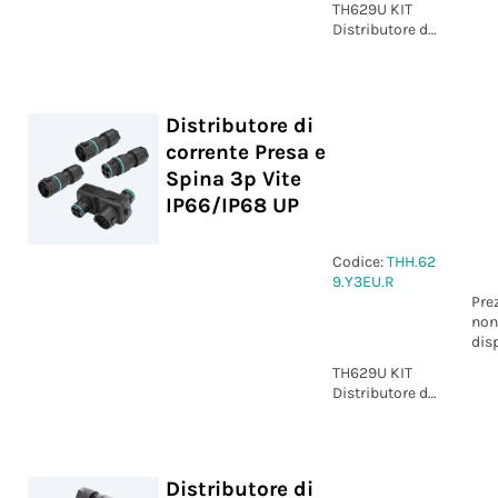
TH629U KIT
Distributore di
corrente Presa
e Spina 4p vite
IP66/IP68 UP
Distributore di
corrente Presa e
Spina 3p Vite
IP66/IP68 UP
Codice:
THH.62
9.Y3EU.R
Pre
non
dis
TH629U KIT
Distributore di
corrente Presa
e Spina 3p vite
IP66/IP68 UP
Distributore di