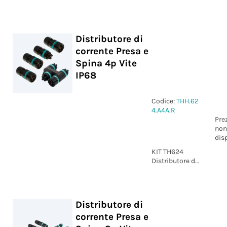
corrente Presa
e Spina 4p Vite
D6-13.5 IP68
Distributore di
corrente Presa e
Spina 4p Vite
IP68
Codice:
THH.62
4.A4A.R
Pre
non
dis
KIT TH624
Distributore di
corrente Presa
e Spina 4p Vite
IP68
Distributore di
corrente Presa e