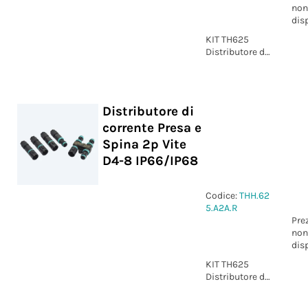
non
dis
KIT TH625
Distributore di
corrente Presa
e Spina 3p Vite
D4-8
IP66/IP68
Distributore di
corrente Presa e
Spina 2p Vite
D4-8 IP66/IP68
Codice:
THH.62
5.A2A.R
Pre
non
dis
KIT TH625
Distributore di
corrente Presa
e Spina 2p Vite