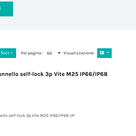
i
Per pagina:
Visualizzazione:
50
Succ
nnello self-lock 3p Vite M25 IP66/IP68
llo self-lock 3p Vite M25 IP66/IP68 UP