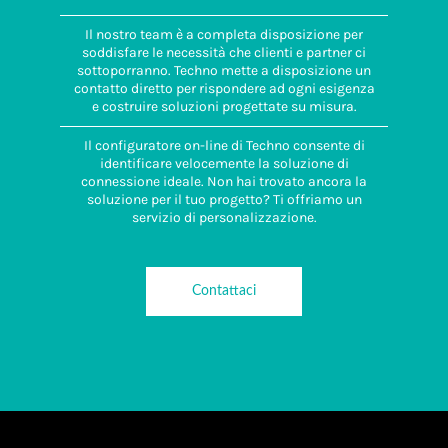
connettore-
adattatore a
Il nostro team è a completa disposizione per
pannello
soddisfare le necessità che clienti e partner ci
1.0 Nm
sottoporranno. Techno mette a disposizione un
contatto diretto per rispondere ad ogni esigenza
Coppia
e costruire soluzioni progettate su misura.
serraggio dado
di fissaggio
Il configuratore on-line di Techno consente di
1.5 Nm
identificare velocemente la soluzione di
connessione ideale. Non hai trovato ancora la
soluzione per il tuo progetto? Ti offriamo un
servizio di personalizzazione.
Contattaci