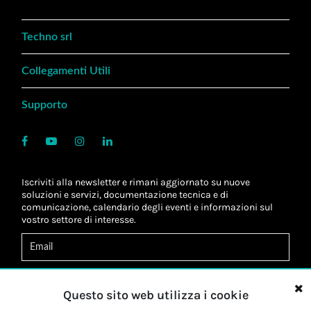
Techno srl
Collegamenti Utili
Supporto
Iscriviti alla newsletter e rimani aggiornato su nuove
soluzioni e servizi, documentazione tecnica e di
comunicazione, calendario degli eventi e informazioni sul
vostro settore di interesse.
Acconsento al
trattamento dei dati
*
Letta l'informativa, autorizzo al
trattamento dei miei dati
Questo sito web utilizza i cookie
personali
*