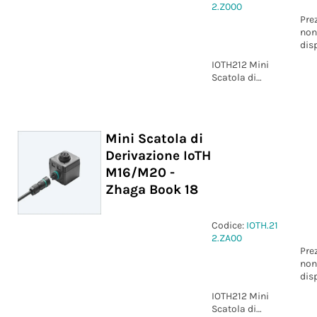
2.Z000
Pre
non
dis
IOTH212 Mini
Scatola di
Derivazione
IoTH M16/M20
- Zhaga Book
18
Mini Scatola di
Derivazione IoTH
M16/M20 -
Zhaga Book 18
Codice:
IOTH.21
2.ZA00
Pre
non
dis
IOTH212 Mini
Scatola di