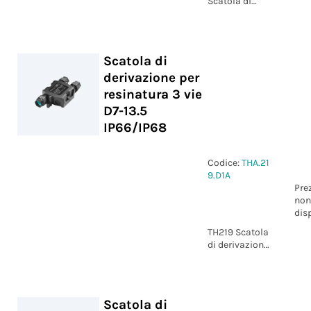
Scatola di
Derivazione
M16/M20 IP67
Scatola di
derivazione per
resinatura 3 vie
D7-13.5
IP66/IP68
Codice:
THA.21
9.D1A
Pre
non
dis
TH219 Scatola
di derivazione
per resinatura
3 vie D7-13.5
IP66/IP68
Scatola di