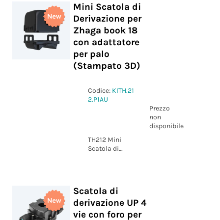
Mini Scatola di
Derivazione per
Zhaga book 18
con adattatore
per palo
(Stampato 3D)
Codice:
KITH.21
2.P1AU
Prezzo
non
disponibile
TH212 Mini
Scatola di
Derivazione
per Zhaga
book 18 con
adattatore per
Scatola di
palo
derivazione UP 4
(Stampato 3D)
vie con foro per