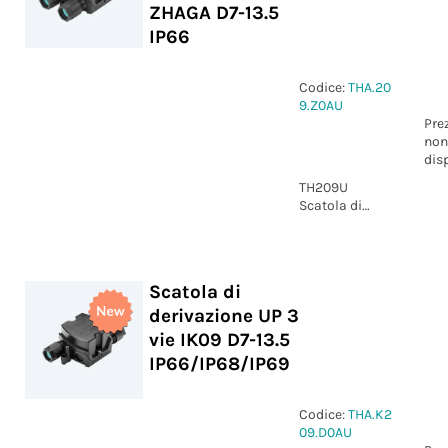
ZHAGA D7-13.5
IP66
Codice:
THA.20
9.Z0AU
Pre
non
dis
TH209U
Scatola di
derivazione UP
4 vie con foro
per ZHAGA D7-
13.5 IP66
Scatola di
derivazione UP 3
vie IK09 D7-13.5
IP66/IP68/IP69
Codice:
THA.K2
09.D0AU