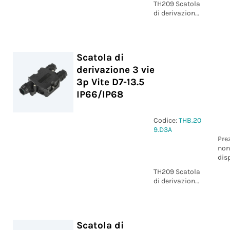
TH209 Scatola
di derivazione
4 vie 4p Vite
D7-13.5
IP66/IP68
Scatola di
derivazione 3 vie
3p Vite D7-13.5
IP66/IP68
Codice:
THB.20
9.D3A
Pre
non
dis
TH209 Scatola
di derivazione
3 vie 3p Vite
D7-13.5
IP66/IP68
Scatola di