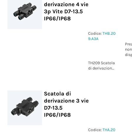
derivazione 4 vie
3p Vite D7-13.5
IP66/IP68
Codice:
THB.20
9.A3A
Pre
non
dis
TH209 Scatola
di derivazione
4 vie 3p Vite
D7-13.5
IP66/IP68
Scatola di
derivazione 3 vie
D7-13.5
IP66/IP68
Codice:
THA.20