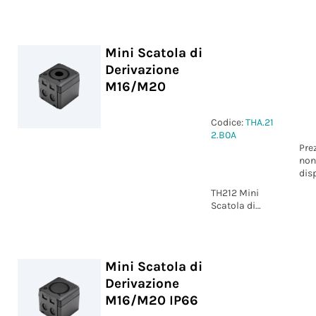
Derivazione
IoTH M16/M20
- Zhaga Book
18
Mini Scatola di
Derivazione
M16/M20
Codice:
THA.21
2.B0A
Pre
non
dis
TH212 Mini
Scatola di
Derivazione
M16/M20
Mini Scatola di
Derivazione
M16/M20 IP66