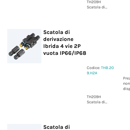
TH209H
Scatola di
derivazione
Ibrida 4 vie 3P
vuota
IP66/IP68
Scatola di
derivazione
Ibrida 4 vie 2P
vuota IP66/IP68
Codice:
THB.20
9.H2A
Pre
non
dis
TH209H
Scatola di
derivazione
Ibrida 4 vie 2P
vuota
IP66/IP68
Scatola di