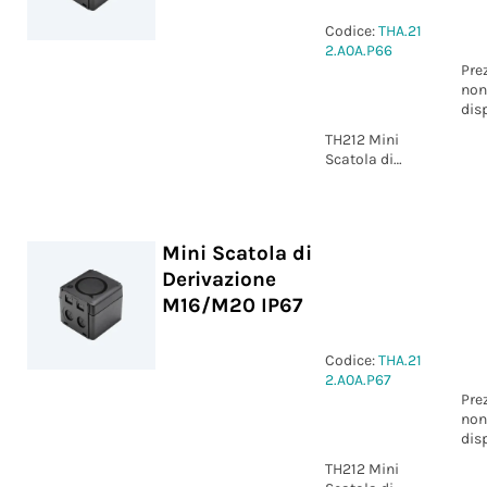
Codice:
THA.21
2.A0A.P66
Pre
non
dis
TH212 Mini
Scatola di
Derivazione
M16/M20 IP66
Mini Scatola di
Derivazione
M16/M20 IP67
Codice:
THA.21
2.A0A.P67
Pre
non
dis
TH212 Mini