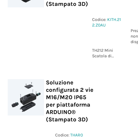
(Stampato 3D)
Codice:
KITH.21
2.Z0AU
Pre
non
dis
TH212 Mini
Scatola di
Derivazione
M16/M20/Zhaga
book 18
(Stampato 3D)
Soluzione
configurata 2 vie
M16/M20 IP65
per piattaforma
ARDUINO®
(Stampato 3D)
Codice:
THAR0