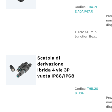
Codice:
THA.21
2.A0A.P67.R
Pre
non
dis
TH212 KIT Mini
Junction Box
M16/M20 IP67
Scatola di
derivazione
Ibrida 4 vie 3P
vuota IP66/IP68
Codice:
THB.20
9.H3A
Pre
non
dis