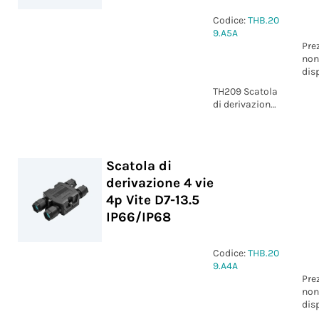
Codice:
THB.20
9.A5A
Pre
non
dis
TH209 Scatola
di derivazione
4 vie 5p Vite
D7-13.5
IP66/IP68
Scatola di
derivazione 4 vie
4p Vite D7-13.5
IP66/IP68
Codice:
THB.20
9.A4A
Pre
non
dis