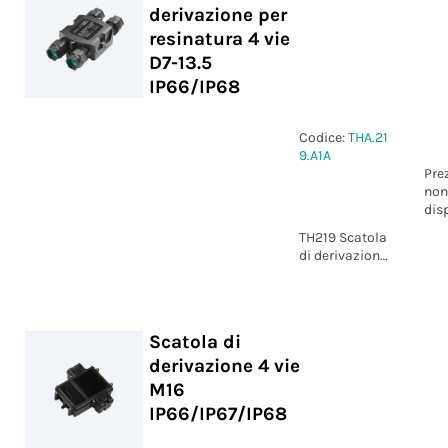
derivazione per
resinatura 4 vie
D7-13.5
IP66/IP68
Codice:
THA.21
9.A1A
Pre
non
dis
TH219 Scatola
di derivazione
per resinatura
4 vie D7-13.5
IP66/IP68
Scatola di
derivazione 4 vie
M16
IP66/IP67/IP68