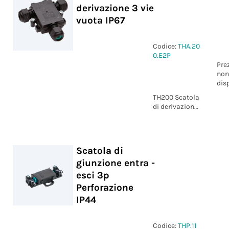
derivazione 3 vie
vuota IP67
Codice:
THA.20
0.E2P
Pre
non
dis
TH200 Scatola
di derivazione
3 vie vuota
IP67
Scatola di
giunzione entra -
esci 3p
Perforazione
IP44
Codice:
THP.11