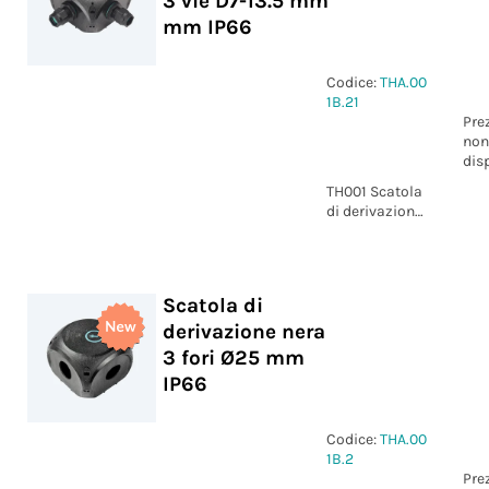
3 vie D7-13.5 mm
mm IP66
Codice:
THA.00
1B.21
Pre
non
dis
TH001 Scatola
di derivazione
nera 3 vie D7-
13.5 mm IP66
Scatola di
derivazione nera
3 fori Ø25 mm
IP66
Codice:
THA.00
1B.2
Pre