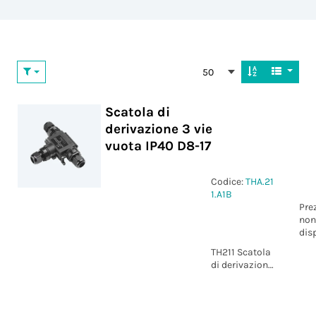
50
Scatola di
derivazione 3 vie
vuota IP40 D8-17
Codice:
THA.21
1.A1B
Pre
non
dis
TH211 Scatola
di derivazione
3 vie vuota
IP40 D8-17