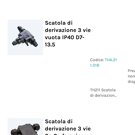
4 vie D7-13.5
IP66/IP68
Scatola di
derivazione 3 vie
vuota IP40 D7-
13.5
Codice:
THA.21
1.D1B
Pre
non
dis
TH211 Scatola
di derivazione
3 vie vuota
IP40 D7-13.5
Scatola di
derivazione 3 vie