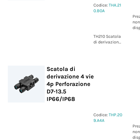
Codice:
THA.21
0.B0A
Pre
non
dis
TH210 Scatola
di derivazione
4 vie M16
Scatola di
derivazione 4 vie
4p Perforazione
D7-13.5
IP66/IP68
Codice:
THP.20
9.A4A
Pre
non
dis