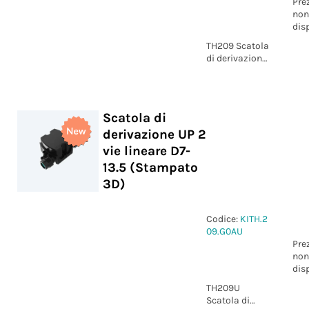
Pre
non
dis
TH209 Scatola
di derivazione
UP 3 vie IK09
D7-13.5
IP66/IP68/IP69
Scatola di
derivazione UP 2
vie lineare D7-
13.5 (Stampato
3D)
Codice:
KITH.2
09.G0AU
Pre
non
dis
TH209U
Scatola di