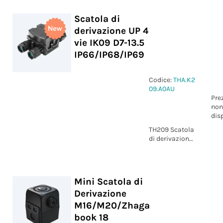
Scatola di
derivazione UP 4
vie IK09 D7-13.5
IP66/IP68/IP69
Codice:
THA.K2
09.A0AU
Pre
non
dis
TH209 Scatola
di derivazione
UP 4 vie IK09
D7-13.5
IP66/IP68/IP69
Mini Scatola di
Derivazione
M16/M20/Zhaga
book 18