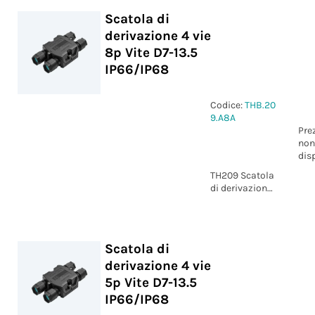
IP66/IP68
Scatola di
derivazione 4 vie
8p Vite D7-13.5
IP66/IP68
Codice:
THB.20
9.A8A
Pre
non
dis
TH209 Scatola
di derivazione
4 vie 8p Vite
D7-13.5
IP66/IP68
Scatola di
derivazione 4 vie
5p Vite D7-13.5
IP66/IP68