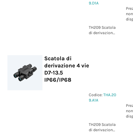
9.D1A
Pre
non
dis
TH209 Scatola
di derivazione
3 vie D7-13.5
IP66/IP68
Scatola di
derivazione 4 vie
D7-13.5
IP66/IP68
Codice:
THA.20
9.A1A
Pre
non
dis
TH209 Scatola
di derivazione