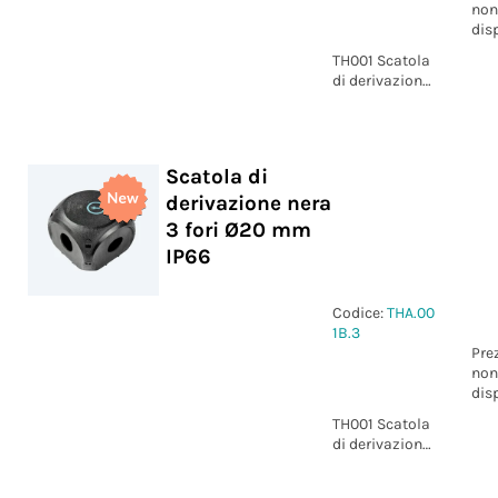
non
dis
TH001 Scatola
di derivazione
nera 3 fori Ø25
mm IP66
Scatola di
derivazione nera
3 fori Ø20 mm
IP66
Codice:
THA.00
1B.3
Pre
non
dis
TH001 Scatola
di derivazione
nera 3 fori Ø20
mm IP66