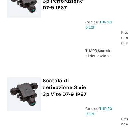
3p Perforazione
D7-9 IP67
Codice:
THP.20
0.E3F
Pre
non
dis
TH200 Scatola
di derivazione
3 vie 3p
Perforazione
D7-9 IP67
Scatola di
derivazione 3 vie
3p Vite D7-9 IP67
Codice:
THB.20
0.E3F
Pre
non