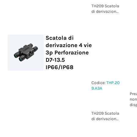
TH209 Scatola
di derivazione
4 vie 4p
Perforazione
D7-13.5
IP66/IP68
Scatola di
derivazione 4 vie
3p Perforazione
D7-13.5
IP66/IP68
Codice:
THP.20
9.A3A
Pre
non
dis
TH209 Scatola
di derivazione
4 vie 3p
Perforazione
D7-13.5