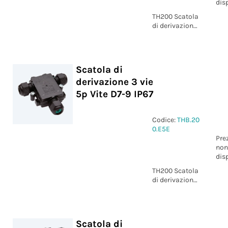
dis
TH200 Scatola
di derivazione
3 vie 3p Vite
D7-9 IP67
Scatola di
derivazione 3 vie
5p Vite D7-9 IP67
Codice:
THB.20
0.E5E
Pre
non
dis
TH200 Scatola
di derivazione
3 vie 5p Vite
D7-9 IP67
Scatola di