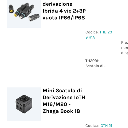
derivazione
Ibrida 4 vie 2+3P
vuota IP66/IP68
Codice:
THB.20
9.H1A
Pre
non
dis
TH209H
Scatola di
derivazione
Ibrida 4 vie
2+3P vuota
IP66/IP68
Mini Scatola di
Derivazione IoTH
M16/M20 -
Zhaga Book 18
Codice:
IOTH.21