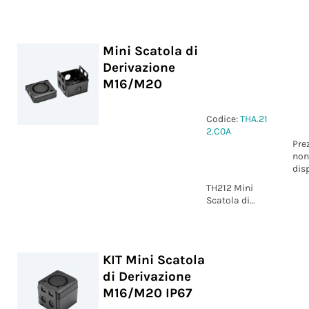
Derivazione
M16/M20/Zhaga
book 18
Mini Scatola di
Derivazione
M16/M20
Codice:
THA.21
2.C0A
Pre
non
dis
TH212 Mini
Scatola di
Derivazione
M16/M20
KIT Mini Scatola
di Derivazione
M16/M20 IP67