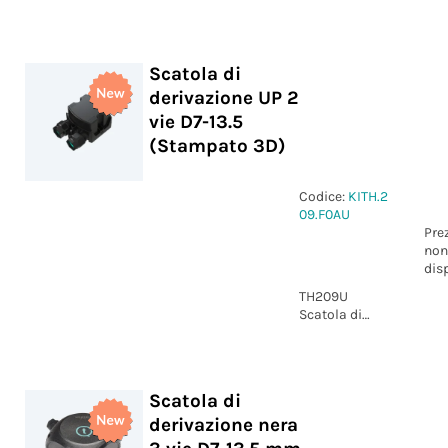
derivazione UP
2 vie lineare
D7-13.5
(Stampato 3D)
Scatola di
derivazione UP 2
vie D7-13.5
(Stampato 3D)
Codice:
KITH.2
09.F0AU
Pre
non
dis
TH209U
Scatola di
derivazione UP
2 vie D7-13.5
(Stampato 3D)
Scatola di
derivazione nera