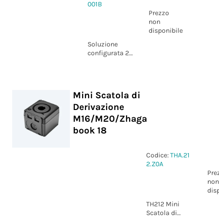
001B
Prezzo
non
disponibile
Soluzione
configurata 2
vie M16/M20
IP65
compatibile
con ARDUINO®
Mini Scatola di
Nicla® e
Derivazione
Portenta®
family
M16/M20/Zhaga
(Stampato 3D)
book 18
Codice:
THA.21
2.Z0A
Pre
non
dis
TH212 Mini
Scatola di