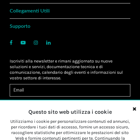
Collegamenti Utili
Supporto
Iscriviti alla newsletter e rimani aggiornato su nuove
soluzioni e servizi, documentazione tecnica e di
comunicazione, calendario degli eventi e informazioni sul
vostro settore di interesse.
Acconsento al
trattamento dei dati
*
Letta l'informativa, autorizzo al
trattamento dei miei dati
Questo sito web utilizza i cookie
personali
*
Letta l'informativa, autorizzo al trattamento dei miei dati
Utilizziamo i cookie per personalizzare contenuti ed annunci,
personali a fini di
marketing
*
per ricordare i tuoi dati di accesso, fornire un accesso sicuro,
raccogliere statistiche per ottimizzare le prestazioni del sito
Web e fornire contenuti pertinenti per te. Continuando la
Iscriviti