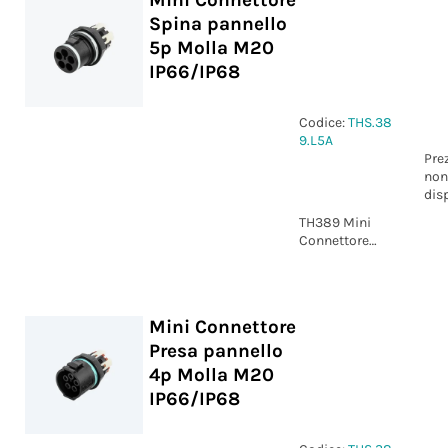
Mini Connettore
Spina pannello
5p Molla M20
IP66/IP68
Codice:
THS.38
9.L5A
Pre
non
dis
TH389 Mini
Connettore
Spina pannello
5p Molla M20
IP66/IP68
Mini Connettore
Presa pannello
4p Molla M20
IP66/IP68