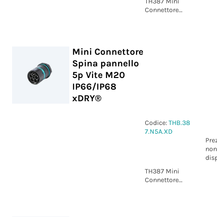
TH387 Mini
Connettore
Spina pannello
NC 5p Vite
M20 IP66/IP68
xDRY®
Mini Connettore
Spina pannello
5p Vite M20
IP66/IP68
xDRY®
Codice:
THB.38
7.N5A.XD
Pre
non
dis
TH387 Mini
Connettore
Spina pannello
5p Vite M20
IP66/IP68
xDRY®