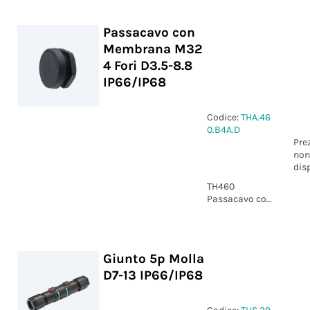
D2.6-6.5
IP66/IP68
Passacavo con
Membrana M32
4 Fori D3.5-8.8
IP66/IP68
Codice:
THA.46
0.B4A.D
Pre
non
dis
TH460
Passacavo con
Membrana
M32 4 Fori
D3.5-8.8
IP66/IP68
Giunto 5p Molla
D7-13 IP66/IP68