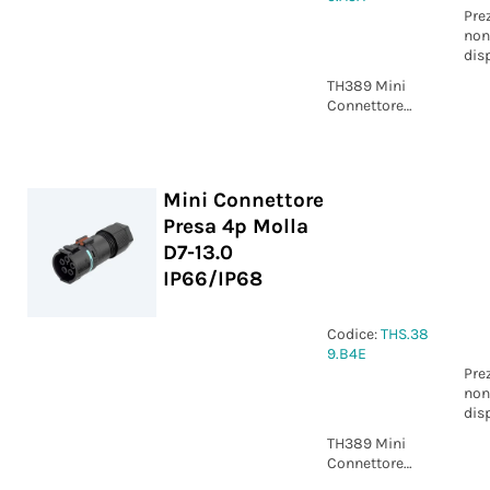
Pre
non
dis
TH389 Mini
Connettore
Spina 5p Molla
D7-13.0
IP66/IP68
Mini Connettore
Presa 4p Molla
D7-13.0
IP66/IP68
Codice:
THS.38
9.B4E
Pre
non
dis
TH389 Mini
Connettore
Presa 4p Molla