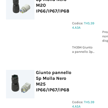
M20
IP66/IP67/IP68
Codice:
THS.39
4.A3A
Pre
non
dis
TH394 Giunto
a pannello 3p
Molla nero
M20 D7-13
IP66/IP67/IP68
Giunto pannello
5p Molla Nero
M25
IP66/IP67/IP68
Codice:
THS.39
4.A5A