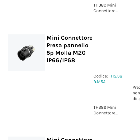
TH389 Mini
Connettore
Spina pannello
4p Molla M20
IP66/IP68
Mini Connettore
Presa pannello
5p Molla M20
IP66/IP68
Codice:
THS.38
9.M5A
Pre
non
dis
TH389 Mini
Connettore
Presa pannello
5p Molla M20
IP66/IP68