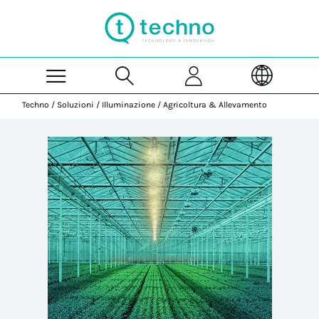
Skip to Main Content
Techno
/
Soluzioni
/
Illuminazione
/
Agricoltura & Allevamento