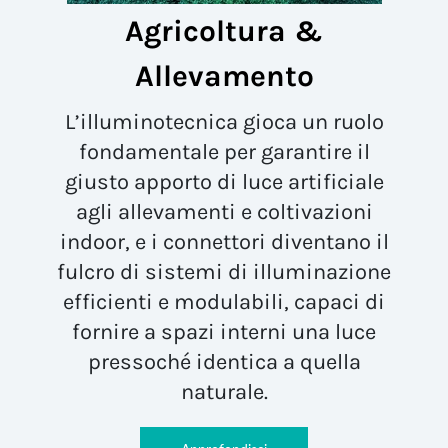
Agricoltura &
Allevamento
L’illuminotecnica gioca un ruolo
fondamentale per garantire il
giusto apporto di luce artificiale
agli
allevamenti e coltivazioni
indoor
, e i
connettori diventano il
fulcro di sistemi di illuminazione
efficienti e modulabili
, capaci di
fornire a spazi interni una luce
pressoché identica a quella
naturale.