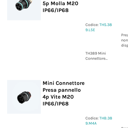
5p Molla M20
IP66/IP68
Codice:
THS.38
9.L5E
Pre
non
dis
TH389 Mini
Connettore
Spina pannello
5p Molla M20
IP66/IP68
Mini Connettore
Presa pannello
4p Vite M20
IP66/IP68
Codice:
THB.38
9.M4A