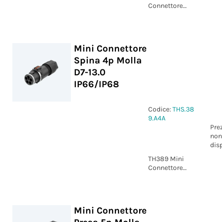
Connettore
Presa 4p Molla
D7-13.0
IP66/IP68
Mini Connettore
Spina 4p Molla
D7-13.0
IP66/IP68
Codice:
THS.38
9.A4A
Pre
non
dis
TH389 Mini
Connettore
Spina 4p Molla
D7-13.0
IP66/IP68
Mini Connettore