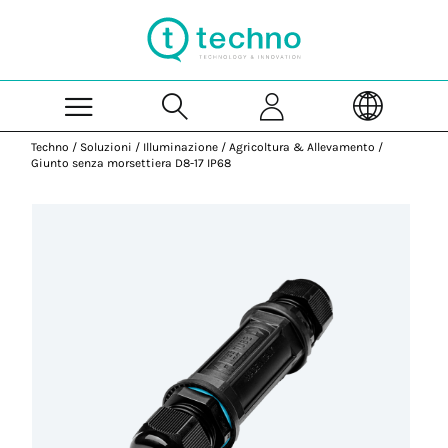
Skip to Main Content
Techno
/
Soluzioni
/
Illuminazione
/
Agricoltura & Allevamento
/
Giunto senza morsettiera D8-17 IP68