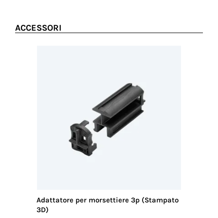
THB.400.D0A.pdf
Peso/pezzo
(gr)
354.06 KB
53.75
ACCESSORI
Dimensioni
della scatola
(mm)
400 x 400 x 230
Codice
doganale
85369010
Paese di
provenienza
ITALIA
Adattatore per morsettiere 3p (Stampato
3D)