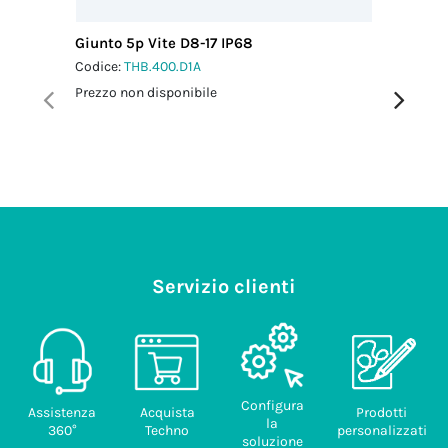
Giunto 5p Vite D8-17 IP68
Scatola 
IP66/IP
Codice:
THB.400.D1A
Codice:
T
Prezzo non disponibile
Prezzo no
Servizio clienti
Configura
Assistenza
Acquista
Prodotti
la
360°
Techno
personalizzati
soluzione