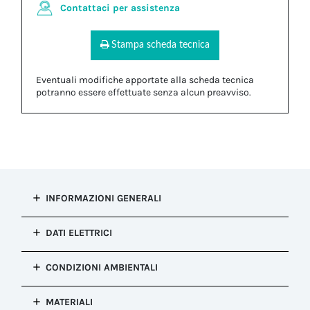
Contattaci per assistenza
Stampa scheda tecnica
Eventuali modifiche apportate alla scheda tecnica
potranno essere effettuate senza alcun preavviso.
INFORMAZIONI GENERALI
Tipo di
DATI ELETTRICI
installazione
Guarnizione foro singolo
Numero di cavi
CONDIZIONI AMBIENTALI
Configurazione
1
Guarnizione foro singolo
Resistenza alla
Colore
MATERIALI
corrosione