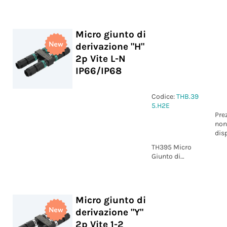
2p Vite L-N
IP66/IP68
Micro giunto di
derivazione "H"
2p Vite L-N
IP66/IP68
Codice:
THB.39
5.H2E
Pre
non
dis
TH395 Micro
Giunto di
derivazione "H"
2p Vite L-N
IP66/IP68
Micro giunto di
derivazione "Y"
2p Vite 1-2