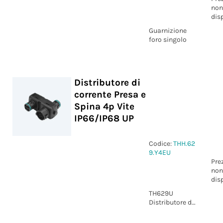
non
dis
Guarnizione
foro singolo
Distributore di
corrente Presa e
Spina 4p Vite
IP66/IP68 UP
Codice:
THH.62
9.Y4EU
Pre
non
dis
TH629U
Distributore di
corrente Presa
e Spina 4p vite