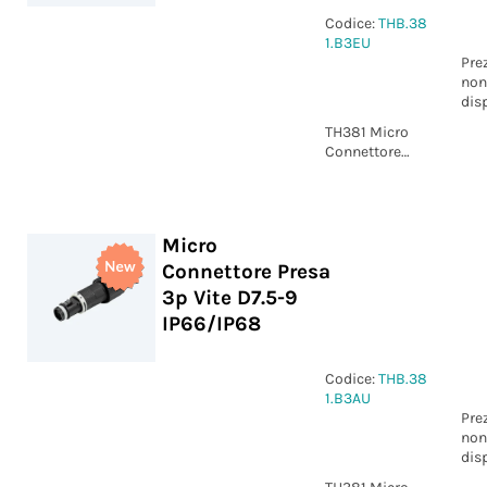
Codice:
THB.38
1.B3EU
Pre
non
dis
TH381 Micro
Connettore
Presa 3p Vite
D7.5-9
IP66/IP68
Micro
Connettore Presa
3p Vite D7.5-9
IP66/IP68
Codice:
THB.38
1.B3AU
Pre
non
dis