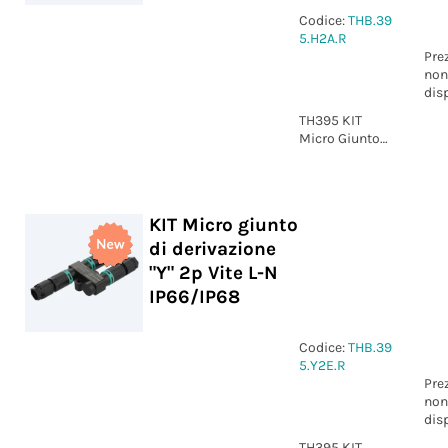
Codice:
THB.39
5.H2A.R
Pre
non
dis
TH395 KIT
Micro Giunto
di derivazione
"H" 2p Vite 1-2
IP66/IP68
KIT Micro giunto
di derivazione
"Y" 2p Vite L-N
IP66/IP68
Codice:
THB.39
5.Y2E.R
Pre
non
dis
TH395 KIT