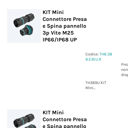
KIT Mini
Connettore Presa
e Spina pannello
3p Vite M25
IP66/IP68 UP
Codice:
THB.38
9.E3EU.R
Pre
non
dis
TH389U KIT
Mini
Connettore
Presa e Spina
pannello 3p
Vite M25
KIT Mini
IP66/IP68 UP
Connettore Presa
e Spina pannello