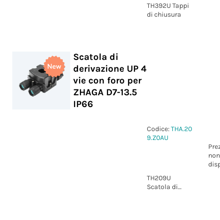
TH392U Tappi
di chiusura
Scatola di
derivazione UP 4
vie con foro per
ZHAGA D7-13.5
IP66
Codice:
THA.20
9.Z0AU
Pre
non
dis
TH209U
Scatola di
derivazione UP
4 vie con foro
per ZHAGA D7-