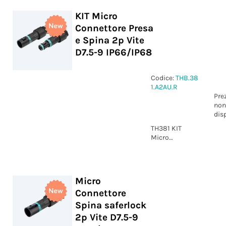
IP66/IP68
KIT Micro
Connettore Presa
e Spina 2p Vite
D7.5-9 IP66/IP68
Codice:
THB.38
1.A2AU.R
Pre
non
dis
TH381 KIT
Micro
Connettore
Presa e Spina
2p Vite D7.5-9
IP66/IP68
Micro
Connettore
Spina saferlock
2p Vite D7.5-9