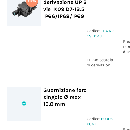
derivazione UP 3
vie IK09 D7-13.5
IP66/IP68/IP69
Codice:
THA.K2
09.D0AU
Pre
non
dis
TH209 Scatola
di derivazione
UP 3 vie IK09
D7-13.5
IP66/IP68/IP69
Guarnizione foro
singolo Ø max
13.0 mm
Codice:
60006
68GT
Pre