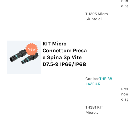
non
dis
TH395 Micro
Giunto di
derivazione "H"
2p Vite 1-2
IP66/IP68
KIT Micro
Connettore Presa
e Spina 3p Vite
D7.5-9 IP66/IP68
Codice:
THB.38
1.A3EU.R
Pre
non
dis
TH381 KIT
Micro
Connettore
Presa e Spina
3p Vite D7.5-9