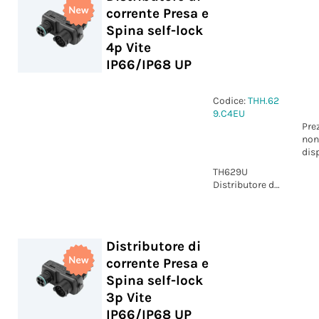
corrente Presa e
(Stampato 3D)
Spina self-lock
4p Vite
IP66/IP68 UP
Codice:
THH.62
9.C4EU
Pre
non
dis
TH629U
Distributore di
corrente Presa
e Spina self-
lock k 4p vite
IP66/IP68 UP
Distributore di
corrente Presa e
Spina self-lock
3p Vite
IP66/IP68 UP