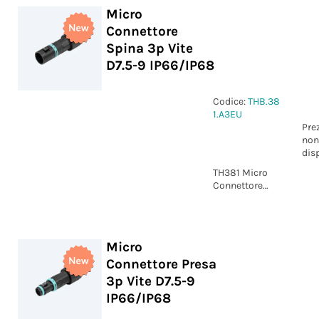
Micro
Connettore
Spina 3p Vite
D7.5-9 IP66/IP68
Codice:
THB.38
1.A3EU
Pre
non
dis
TH381 Micro
Connettore
Spina 3p Vite
D7.5-9
IP66/IP68
Micro
Connettore Presa
3p Vite D7.5-9
IP66/IP68