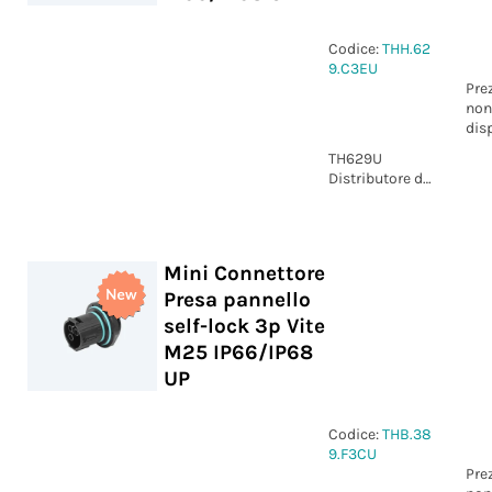
Codice:
THH.62
9.C3EU
Pre
non
dis
TH629U
Distributore di
corrente Presa
e Spina self-
lock 3p vite
IP66/IP68 UP
Mini Connettore
Presa pannello
self-lock 3p Vite
M25 IP66/IP68
UP
Codice:
THB.38
9.F3CU
Pre