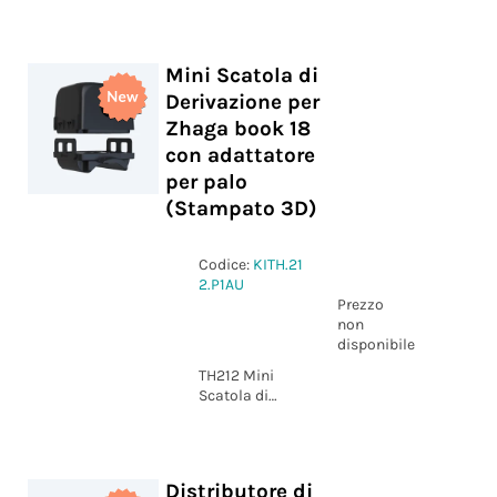
Mini Scatola di
Derivazione per
Zhaga book 18
con adattatore
per palo
(Stampato 3D)
Codice:
KITH.21
2.P1AU
Prezzo
non
disponibile
TH212 Mini
Scatola di
Derivazione
per Zhaga
book 18 con
adattatore per
Distributore di
palo