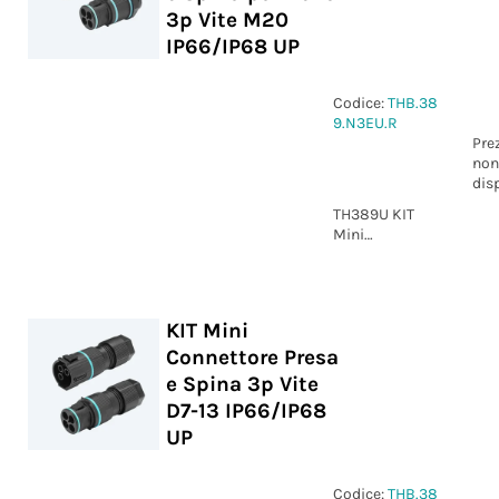
3p Vite M20
IP66/IP68 UP
Codice:
THB.38
9.N3EU.R
Pre
non
dis
TH389U KIT
Mini
Connettore
Presa e Spina
pannello 3p
Vite M20
KIT Mini
IP66/IP68 UP
Connettore Presa
e Spina 3p Vite
D7-13 IP66/IP68
UP
Codice:
THB.38