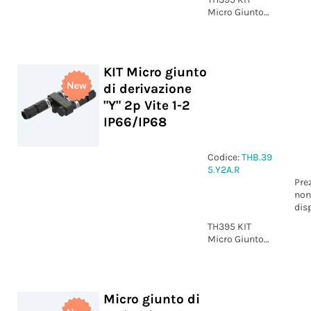
Micro Giunto
di derivazione
"Y" 2p Vite L-N
IP66/IP68
KIT Micro giunto
di derivazione
"Y" 2p Vite 1-2
IP66/IP68
Codice:
THB.39
5.Y2A.R
Pre
non
dis
TH395 KIT
Micro Giunto
di derivazione
"Y" 2p Vite 1-2
IP66/IP68
Micro giunto di