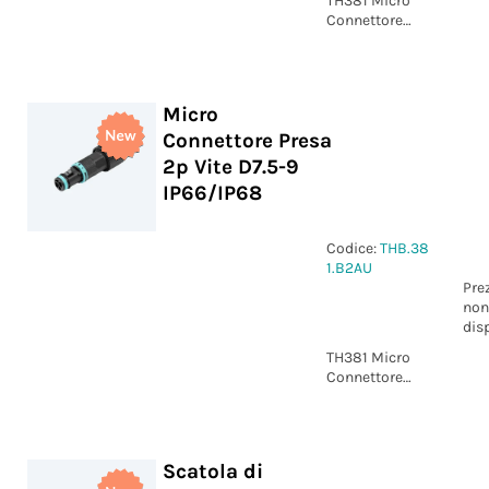
TH381 Micro
Connettore
Presa 3p Vite
D7.5-9
IP66/IP68
Micro
Connettore Presa
2p Vite D7.5-9
IP66/IP68
Codice:
THB.38
1.B2AU
Pre
non
dis
TH381 Micro
Connettore
Presa 2p Vite
D7.5-9
IP66/IP68
Scatola di