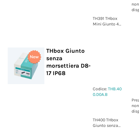
non
dis
TH391 THbox
Mini Giunto 4p
Vite D7-13.5
IP68
THbox Giunto
senza
morsettiera D8-
17 IP68
Codice:
THB.40
0.D0A.B
Pre
non
dis
TH400 THbox
Giunto senza
morsettiere
D8-17 IP68