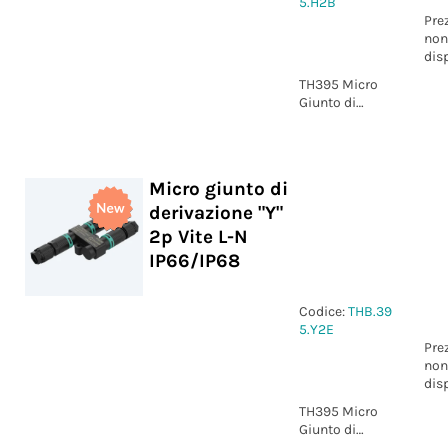
5.H2B
Pre
non
dis
TH395 Micro
Giunto di
derivazione "H"
2p Vite +/-
IP66/IP68
Micro giunto di
derivazione "Y"
2p Vite L-N
IP66/IP68
Codice:
THB.39
5.Y2E
Pre
non
dis
TH395 Micro
Giunto di
derivazione "Y"