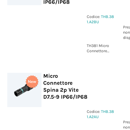
IP66/IP68
Codice:
THB.38
1.A2BU
Pre
non
dis
TH381 Micro
Connettore
Spina
saferlock 2p
Vite D7.5-9
IP66/IP68
Micro
Connettore
Spina 2p Vite
D7.5-9 IP66/IP68
Codice:
THB.38
1.A2AU
Pre
non