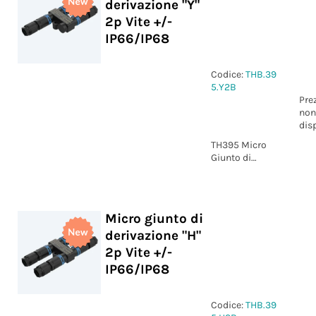
derivazione "Y"
2p Vite +/-
IP66/IP68
Codice:
THB.39
5.Y2B
Pre
non
dis
TH395 Micro
Giunto di
derivazione "Y"
2p Vite +/-
IP66/IP68
Micro giunto di
derivazione "H"
2p Vite +/-
IP66/IP68
Codice:
THB.39