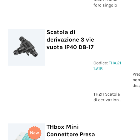
foro singolo
Scatola di
derivazione 3 vie
vuota IP40 D8-17
Codice:
THA.21
1.A1B
Pre
non
dis
TH211 Scatola
di derivazione
3 vie vuota
IP40 D8-17
THbox Mini
Connettore Presa