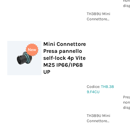
non
dis
TH389U Mini
Connettore
Presa pannello
self-lock 3p
Vite M25
IP66/IP68 UP
Mini Connettore
Presa pannello
self-lock 4p Vite
M25 IP66/IP68
UP
Codice:
THB.38
9.F4CU
Pre
non
dis
TH389U Mini
Connettore
Presa pannello