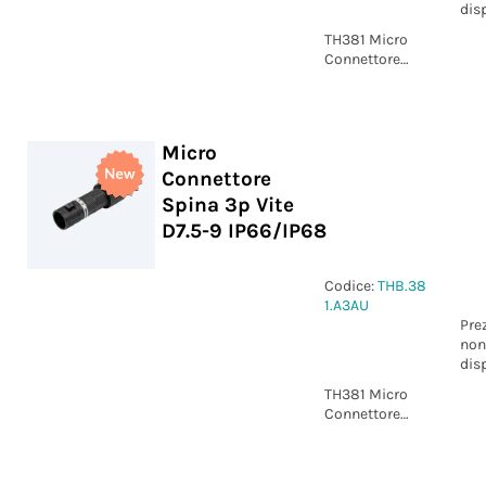
dis
TH381 Micro
Connettore
Spina 2p Vite
D7.5-9
IP66/IP68
Micro
Connettore
Spina 3p Vite
D7.5-9 IP66/IP68
Codice:
THB.38
1.A3AU
Pre
non
dis
TH381 Micro
Connettore
Spina 3p Vite
D7.5-9
IP66/IP68