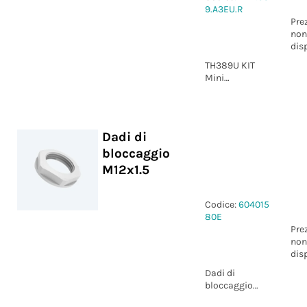
9.A3EU.R
Pre
non
dis
TH389U KIT
Mini
Connettore
Presa e Spina
3p Vite D7-13
IP66/IP68 UP
Dadi di
bloccaggio
M12x1.5
Codice:
604015
80E
Pre
non
dis
Dadi di
bloccaggio
M12x1.5