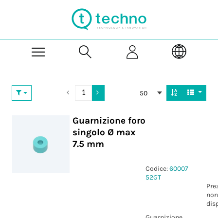
Skip to Main Content
50
Guarnizione foro
singolo Ø max
7.5 mm
Codice:
60007
52GT
Pre
non
dis
Guarnizione