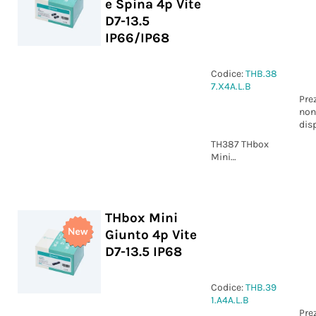
e Spina 4p Vite
D7-13.5
IP66/IP68
Codice:
THB.38
7.X4A.L.B
Pre
non
dis
TH387 THbox
Mini
Connettore
Presa e Spina
4p Vite D7-13.5
IP66/IP68
THbox Mini
Giunto 4p Vite
D7-13.5 IP68
Codice:
THB.39
1.A4A.L.B
Pre