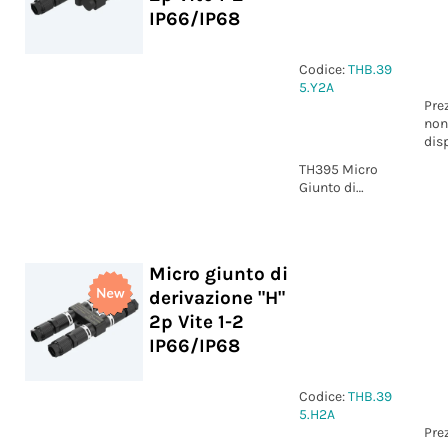
IP66/IP68
Codice:
THB.39
5.Y2A
Pre
non
dis
TH395 Micro
Giunto di
derivazione "Y"
2p Vite 1-2
IP66/IP68
Micro giunto di
derivazione "H"
2p Vite 1-2
IP66/IP68
Codice:
THB.39
5.H2A
Pre