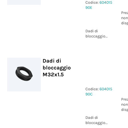
Codice:
604015
90E
Pre
non
dis
Dadi di
bloccaggio
M32x1.5
Dadi di
bloccaggio
M32x1.5
Codice:
604015
90C
Pre
non
dis
Dadi di
bloccaggio
M32x1.5