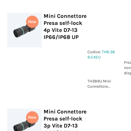
self-lock 4p
Vite M25
IP66/IP68 UP
Mini Connettore
Presa self-lock
4p Vite D7-13
IP66/IP68 UP
Codice:
THB.38
9.C4EU
Pre
non
dis
TH389U Mini
Connettore
Presa self-lock
4p Vite D7-13
IP66/IP68 UP
Mini Connettore
Presa self-lock
3p Vite D7-13