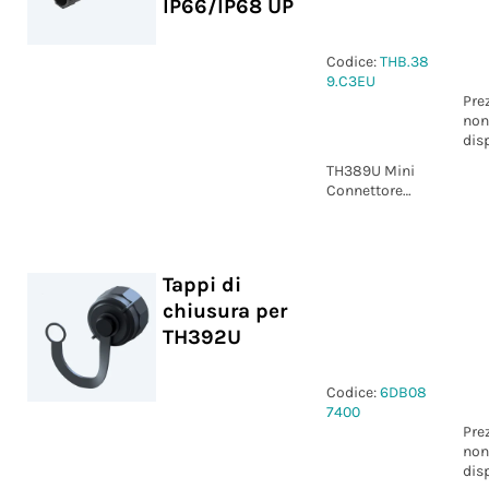
IP66/IP68 UP
Codice:
THB.38
9.C3EU
Pre
non
dis
TH389U Mini
Connettore
Presa self-lock
3p Vite D7-13
IP66/IP68 UP
Tappi di
chiusura per
TH392U
Codice:
6DB08
7400
Pre
non
dis