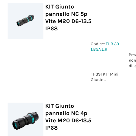
KIT Giunto
pannello NC 5p
Vite M20 D6-13.5
IP68
Codice:
THB.39
1.B5A.L.R
Pre
non
dis
TH391 KIT Mini
Giunto
pannello NC
5p Vite D6-13.5
IP68
KIT Giunto
pannello NC 4p
Vite M20 D6-13.5
IP68