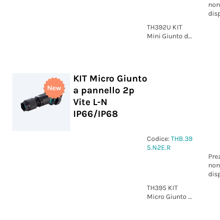
non
dis
TH392U KIT
Mini Giunto di
derivazione "Y"
4p Vite D7-13
IP66/IP68 UP
KIT Micro Giunto
a pannello 2p
Vite L-N
IP66/IP68
Codice:
THB.39
5.N2E.R
Pre
non
dis
TH395 KIT
Micro Giunto a
pannello 2p
Vite marcatura