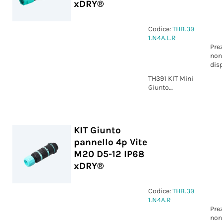
xDRY®
Codice:
THB.39
1.N4A.L.R
Pre
non
dis
TH391 KIT Mini
Giunto
pannello 4p
Vite M20 D6-
13.5 IP68
xDRY®
KIT Giunto
pannello 4p Vite
M20 D5-12 IP68
xDRY®
Codice:
THB.39
1.N4A.R
Pre
non