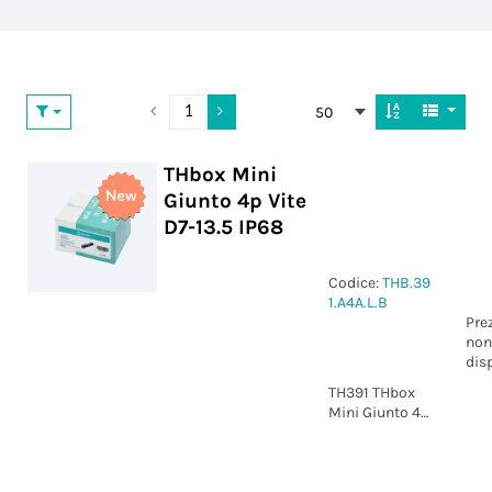
50
THbox Mini
Giunto 4p Vite
D7-13.5 IP68
Codice:
THB.39
1.A4A.L.B
Pre
non
dis
TH391 THbox
Mini Giunto 4p
Vite D7-13.5
IP68