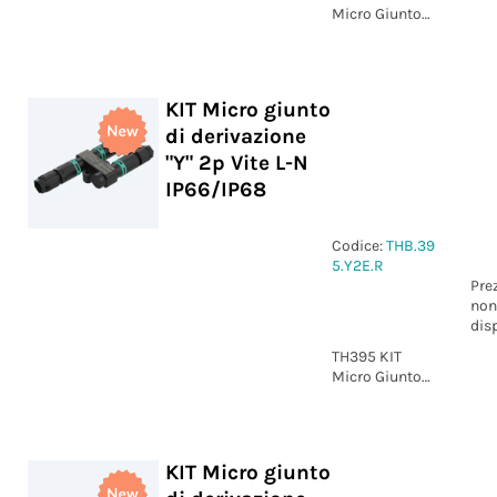
Micro Giunto
di derivazione
"H" 2p Vite 1-2
IP66/IP68
KIT Micro giunto
di derivazione
"Y" 2p Vite L-N
IP66/IP68
Codice:
THB.39
5.Y2E.R
Pre
non
dis
TH395 KIT
Micro Giunto
di derivazione
"Y" 2p Vite L-N
IP66/IP68
KIT Micro giunto