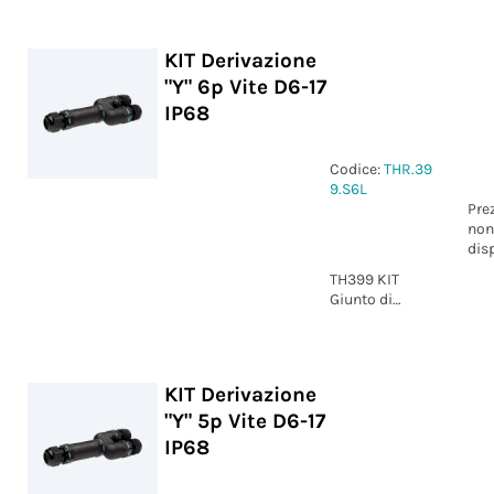
3p Vite D6-17
IP68
KIT Derivazione
"Y" 6p Vite D6-17
IP68
Codice:
THR.39
9.S6L
Pre
non
dis
TH399 KIT
Giunto di
derivazione "Y"
6p Vite D6-17
IP68
KIT Derivazione
"Y" 5p Vite D6-17
IP68