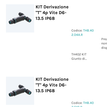
KIT Derivazione
"T" 4p Vite D6-
13.5 IP68
Codice:
THB.40
2.D4A.R
Pre
non
dis
TH402 KIT
Giunto di
derivazione "T"
4p Vite D6-13.5
IP68
KIT Derivazione
"T" 4p Vite D6-
13.5 IP68
Codice:
THB.40