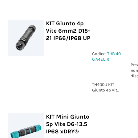
2p Vite
marcatura L-N
IP66/IP68
KIT Giunto 4p
Vite 6mm2 D15-
21 IP66/IP68 UP
Codice:
THB.40
0.A4EU.R
Pre
non
dis
TH400U KIT
Giunto 4p Vite
6mm2 D15-21
IP66/IP68 UP
KIT Mini Giunto
5p Vite D6-13.5
IP68 xDRY®