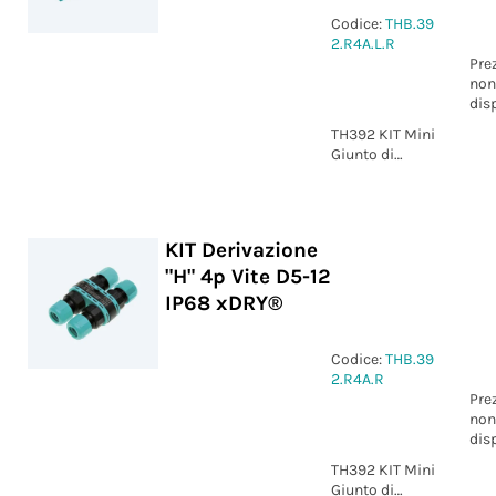
Codice:
THB.39
2.R4A.L.R
Pre
non
dis
TH392 KIT Mini
Giunto di
derivazione "H"
4p Vite D6-13.5
IP68 xDRY®
KIT Derivazione
"H" 4p Vite D5-12
IP68 xDRY®
Codice:
THB.39
2.R4A.R
Pre
non
dis
TH392 KIT Mini
Giunto di