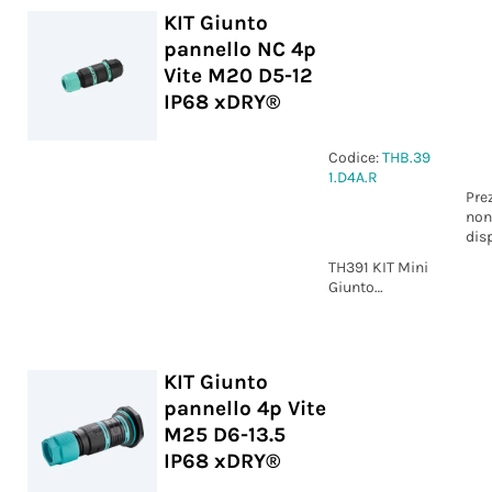
xDRY®
KIT Giunto
pannello NC 4p
Vite M20 D5-12
IP68 xDRY®
Codice:
THB.39
1.D4A.R
Pre
non
dis
TH391 KIT Mini
Giunto
pannello NC
4p Vite M20
D5-12 IP68
xDRY®
KIT Giunto
pannello 4p Vite
M25 D6-13.5
IP68 xDRY®