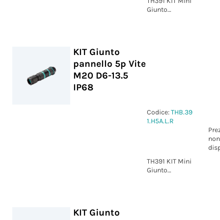
TH391 KIT Mini
Giunto
pannello 4p
Vite M25 D5-12
IP68 xDRY®
KIT Giunto
pannello 5p Vite
M20 D6-13.5
IP68
Codice:
THB.39
1.H5A.L.R
Pre
non
dis
TH391 KIT Mini
Giunto
pannello 5p
Vite D6-13.5
IP68
KIT Giunto