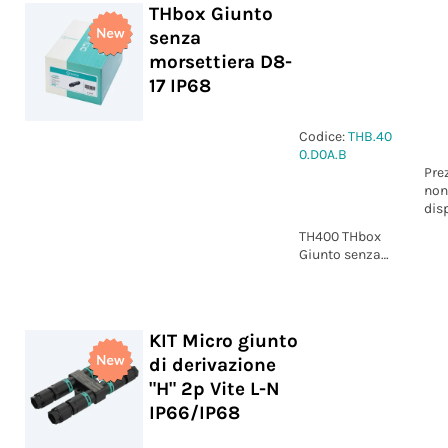
THbox Giunto
senza
morsettiera D8-
17 IP68
Codice:
THB.40
0.D0A.B
Pre
non
dis
TH400 THbox
Giunto senza
morsettiere
D8-17 IP68
KIT Micro giunto
di derivazione
"H" 2p Vite L-N
IP66/IP68