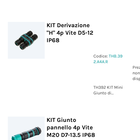
derivazione "H"
4p Vite D5-12
IP68 xDRY®
KIT Derivazione
"H" 4p Vite D5-12
IP68
Codice:
THB.39
2.A4A.R
Pre
non
dis
TH392 KIT Mini
Giunto di
derivazione "H"
4p Vite D5-12
IP68
KIT Giunto
pannello 4p Vite
M20 D7-13.5 IP68