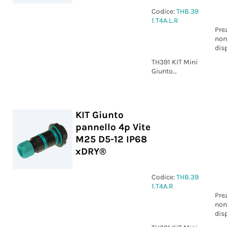
Codice:
THB.39
1.T4A.L.R
Pre
non
dis
TH391 KIT Mini
Giunto
pannello 4p
Vite M25 D6-
13.5 IP68
xDRY®
KIT Giunto
pannello 4p Vite
M25 D5-12 IP68
xDRY®
Codice:
THB.39
1.T4A.R
Pre
non
dis