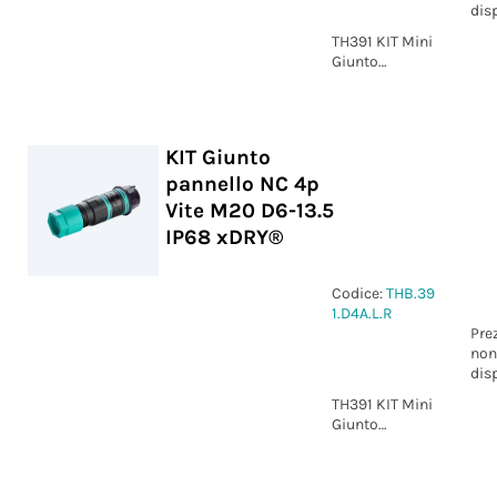
dis
TH391 KIT Mini
Giunto
pannello 4p
Vite M20 D5-12
IP68 xDRY®
KIT Giunto
pannello NC 4p
Vite M20 D6-13.5
IP68 xDRY®
Codice:
THB.39
1.D4A.L.R
Pre
non
dis
TH391 KIT Mini
Giunto
pannello NC
4p Vite M20
D6-13.5 IP68