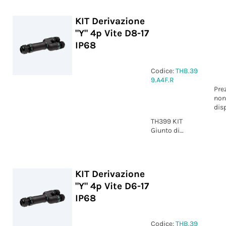
IP68
KIT Derivazione
"Y" 4p Vite D8-17
IP68
Codice:
THB.39
9.A4F.R
Pre
non
dis
TH399 KIT
Giunto di
derivazione "Y"
4p Vite D8-17
IP68
KIT Derivazione
"Y" 4p Vite D6-17
IP68
Codice:
THB.39