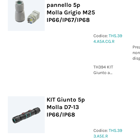
pannello 5p
Molla Grigio M25
IP66/IP67/IP68
Codice:
THS.39
4.A5A.CG.R
Pre
non
dis
TH394 KIT
Giunto a
pannello 5p
Molla grigio
M25 D9-17
IP66/IP67/IP68
KIT Giunto 5p
Molla D7-13
IP66/IP68
Codice:
THS.39
3.A5E.R