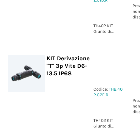
2.C1D.R
Pre
non
dis
TH402 KIT
Giunto di
derivazione "T"
4p Vite D6-13.5
IP68
KIT Derivazione
"T" 3p Vite D6-
13.5 IP68
Codice:
THB.40
2.C2E.R
Pre
non
dis
TH402 KIT
Giunto di
derivazione "T"
3p Vite D6-13.5