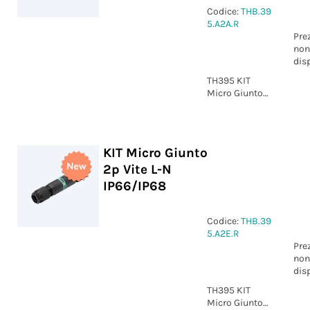
Codice:
THB.39
5.A2A.R
Pre
non
dis
TH395 KIT
Micro Giunto
2p Vite
marcatura 1-2
IP66/IP68
KIT Micro Giunto
2p Vite L-N
IP66/IP68
Codice:
THB.39
5.A2E.R
Pre
non
dis
TH395 KIT
Micro Giunto