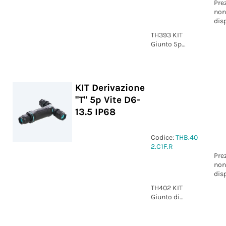
Pre
non
dis
TH393 KIT
Giunto 5p
Molla D7-13
IP66/IP68
KIT Derivazione
"T" 5p Vite D6-
13.5 IP68
Codice:
THB.40
2.C1F.R
Pre
non
dis
TH402 KIT
Giunto di
derivazione "T"
5p Vite D6-13.5
IP68