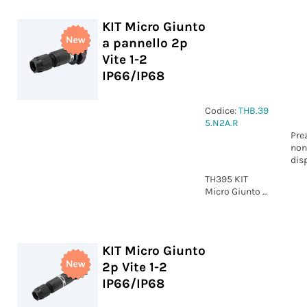
L-N IP66/IP68
KIT Micro Giunto
a pannello 2p
Vite 1-2
IP66/IP68
Codice:
THB.39
5.N2A.R
Pre
non
dis
TH395 KIT
Micro Giunto a
pannello 2p
Vite marcatura
1-2 IP66/IP68
KIT Micro Giunto
2p Vite 1-2
IP66/IP68