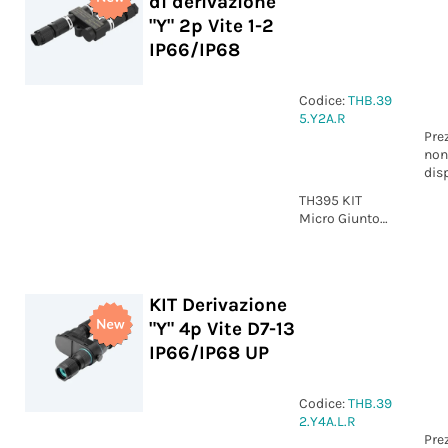
di derivazione
"Y" 2p Vite 1-2
IP66/IP68
Codice:
THB.39
5.Y2A.R
Pre
non
dis
TH395 KIT
Micro Giunto
di derivazione
"Y" 2p Vite 1-2
IP66/IP68
KIT Derivazione
"Y" 4p Vite D7-13
IP66/IP68 UP
Codice:
THB.39
2.Y4A.L.R
Pre