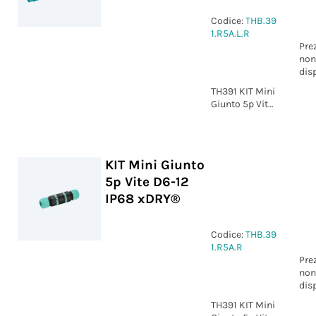
Codice:
THB.39
1.R5A.L.R
Pre
non
dis
TH391 KIT Mini
Giunto 5p Vite
D6-13.5 IP68
xDRY®
KIT Mini Giunto
5p Vite D6-12
IP68 xDRY®
Codice:
THB.39
1.R5A.R
Pre
non
dis
TH391 KIT Mini