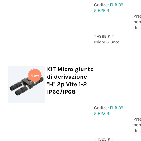
Codice:
THB.39
5.H2E.R
Pre
non
dis
TH395 KIT
Micro Giunto
di derivazione
"H" 2p Vite L-N
IP66/IP68
KIT Micro giunto
di derivazione
"H" 2p Vite 1-2
IP66/IP68
Codice:
THB.39
5.H2A.R
Pre
non
dis
TH395 KIT