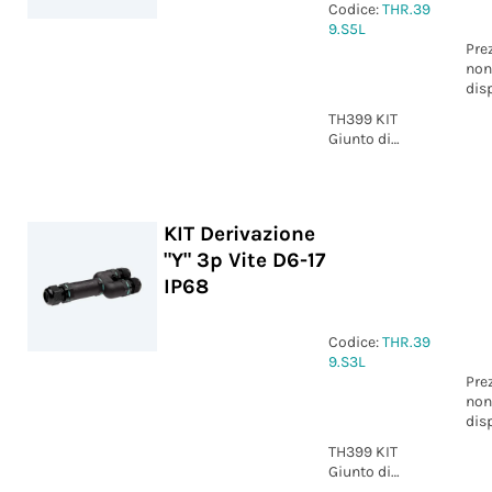
Codice:
THR.39
9.S5L
Pre
non
dis
TH399 KIT
Giunto di
derivazione "Y"
5p Vite D6-17
IP68
KIT Derivazione
"Y" 3p Vite D6-17
IP68
Codice:
THR.39
9.S3L
Pre
non
dis
TH399 KIT
Giunto di
derivazione "Y"