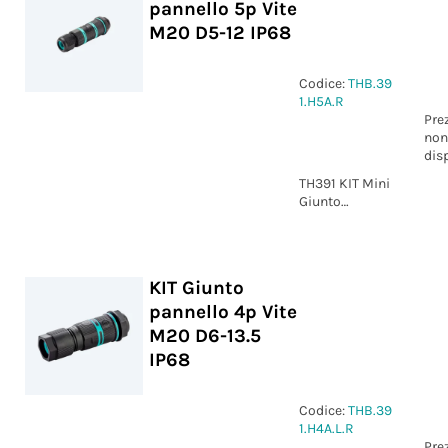
pannello 5p Vite
M20 D5-12 IP68
Codice:
THB.39
1.H5A.R
Pre
non
dis
TH391 KIT Mini
Giunto
pannello 5p
Vite D5-12 IP68
KIT Giunto
pannello 4p Vite
M20 D6-13.5
IP68
Codice:
THB.39
1.H4A.L.R
Pre