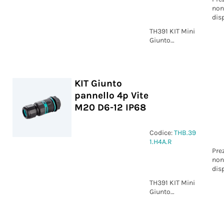
non
dis
TH391 KIT Mini
Giunto
pannello 4p
Vite D6-13.5
IP68
KIT Giunto
pannello 4p Vite
M20 D6-12 IP68
Codice:
THB.39
1.H4A.R
Pre
non
dis
TH391 KIT Mini
Giunto
pannello 4p
Vite D6-12 IP68