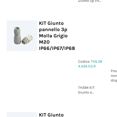
Giunto 5p Vite
D6-12 IP68
xDRY®
KIT Giunto
pannello 3p
Molla Grigio
M20
IP66/IP67/IP68
Codice:
THS.39
4.A3A.CG.R
Pre
non
dis
TH394 KIT
Giunto a
pannello 3p
Molla grigio
M20 D7-13
IP66/IP67/IP68
KIT Giunto