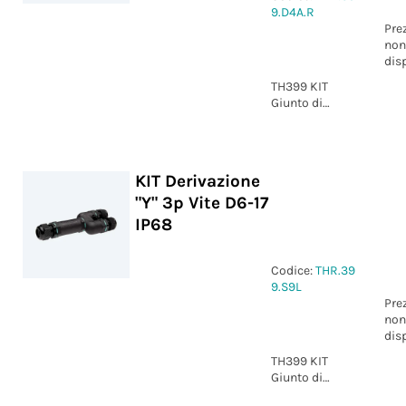
9.D4A.R
Pre
non
dis
TH399 KIT
Giunto di
derivazione "Y"
4p Vite D6-17
IP68
KIT Derivazione
"Y" 3p Vite D6-17
IP68
Codice:
THR.39
9.S9L
Pre
non
dis
TH399 KIT
Giunto di
derivazione "Y"