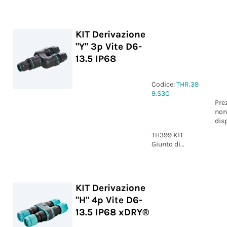
3p Vite D6-17
IP68
KIT Derivazione
"Y" 3p Vite D6-
13.5 IP68
Codice:
THR.39
9.S3C
Pre
non
dis
TH399 KIT
Giunto di
derivazione "Y"
3p Vite D6-13.5
IP68
KIT Derivazione
"H" 4p Vite D6-
13.5 IP68 xDRY®