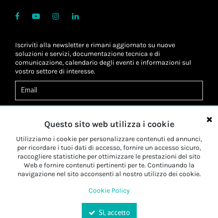
Iscriviti alla newsletter e rimani aggiornato su nuove
soluzioni e servizi, documentazione tecnica e di
comunicazione, calendario degli eventi e informazioni sul
vostro settore di interesse.
Acconsento al
trattamento dei dati
*
Letta l'informativa, autorizzo al
trattamento dei miei dati
Questo sito web utilizza i cookie
personali
*
Letta l'informativa, autorizzo al trattamento dei miei dati
Utilizziamo i cookie per personalizzare contenuti ed annunci,
personali a fini di
marketing
*
per ricordare i tuoi dati di accesso, fornire un accesso sicuro,
raccogliere statistiche per ottimizzare le prestazioni del sito
Web e fornire contenuti pertinenti per te. Continuando la
Iscriviti
navigazione nel sito acconsenti al nostro utilizzo dei cookie.
Cookie Policy
Sì, accetto