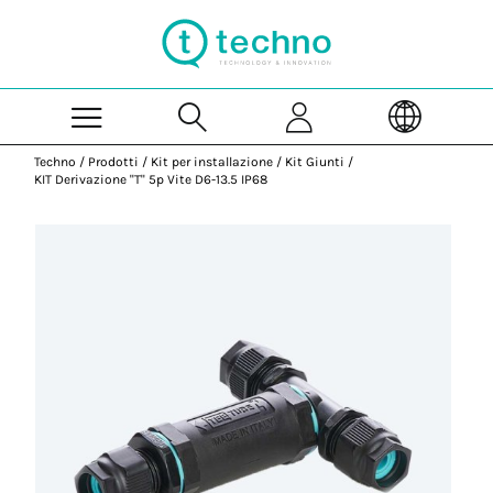
Skip to Main Content
Techno
/
Prodotti
/
Kit per installazione
/
Kit Giunti
/
KIT Derivazione "T" 5p Vite D6-13.5 IP68