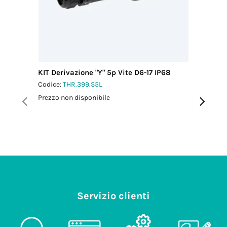
KIT Derivazione "Y" 5p Vite D6-17 IP68
Distribu
Vite D6-
Codice:
THR.399.S5L
Codice:
T
Prezzo non disponibile
Prezzo no
Servizio clienti