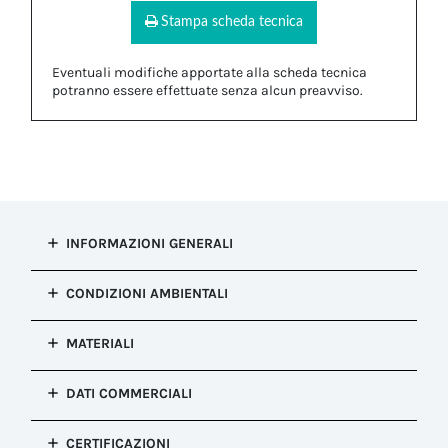
Stampa scheda tecnica
Eventuali modifiche apportate alla scheda tecnica
potranno essere effettuate senza alcun preavviso.
INFORMAZIONI GENERALI
Tipo di
CONDIZIONI AMBIENTALI
installazione
Riduzione Cavo
Resistenza alla
MATERIALI
Configurazione
corrosione
Riduzione Cavo
Salt mist test : EN60068-2-11:2000
Corpo
Colore
DATI COMMERCIALI
Temperatura
POM
Bianco
MIN/MAX
Proprietà
Configurazione
(Secondo
Dimensioni
CERTIFICAZIONI
Halogen Free - Silicone Free