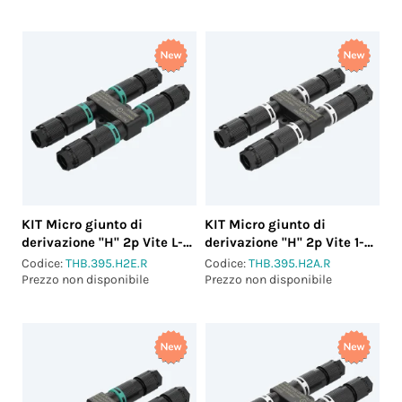
KIT Micro giunto di
KIT Micro giunto di
derivazione "H" 2p Vite L-N
derivazione "H" 2p Vite 1-2
IP66/IP68
IP66/IP68
Codice:
THB.395.H2E.R
Codice:
THB.395.H2A.R
Prezzo non disponibile
Prezzo non disponibile