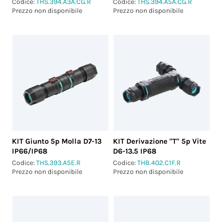
IP66/IP67/IP68
IP66/IP67/IP68
Codice:
THS.394.A3A.CG.R
Codice:
THS.394.A5A.CG.R
Prezzo non disponibile
Prezzo non disponibile
KIT Giunto 5p Molla D7-13
KIT Derivazione "T" 5p Vite
IP66/IP68
D6-13.5 IP68
Codice:
THS.393.A5E.R
Codice:
THB.402.C1F.R
Prezzo non disponibile
Prezzo non disponibile