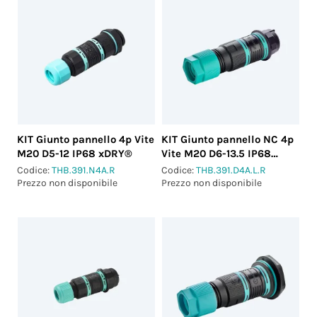
KIT Giunto pannello 4p Vite
KIT Giunto pannello NC 4p
M20 D5-12 IP68 xDRY®
Vite M20 D6-13.5 IP68
xDRY®
Codice:
THB.391.N4A.R
Codice:
THB.391.D4A.L.R
Prezzo non disponibile
Prezzo non disponibile