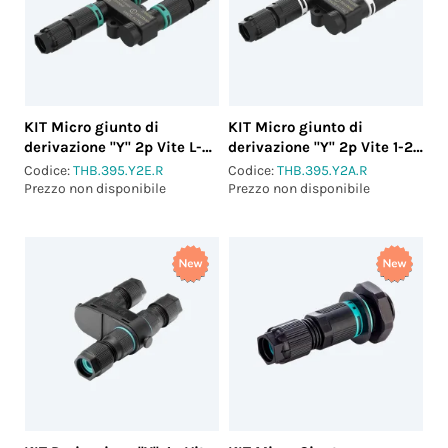
KIT Micro giunto di
KIT Micro giunto di
derivazione "Y" 2p Vite L-N
derivazione "Y" 2p Vite 1-2
IP66/IP68
IP66/IP68
Codice:
THB.395.Y2E.R
Codice:
THB.395.Y2A.R
Prezzo non disponibile
Prezzo non disponibile