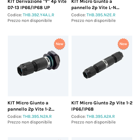
KIT Derivazione "Y" 4p Vite
KIT Micro Giunto a
D7-13 IP66/IP68 UP
pannello 2p Vite L-N
IP66/IP68
Codice:
THB.392.Y4A.L.R
Codice:
THB.395.N2E.R
Prezzo non disponibile
Prezzo non disponibile
KIT Micro Giunto a
KIT Micro Giunto 2p Vite 1-2
pannello 2p Vite 1-2
IP66/IP68
IP66/IP68
Codice:
THB.395.N2A.R
Codice:
THB.395.A2A.R
Prezzo non disponibile
Prezzo non disponibile