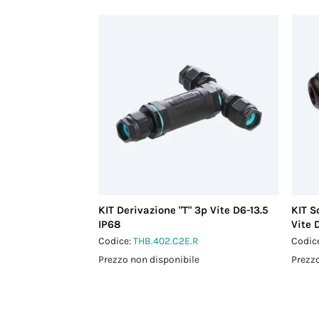
KIT Derivazione "T" 3p Vite D6-13.5
KIT S
IP68
Vite 
Codice:
THB.402.C2E.R
Codic
Prezzo non disponibile
Prezzo