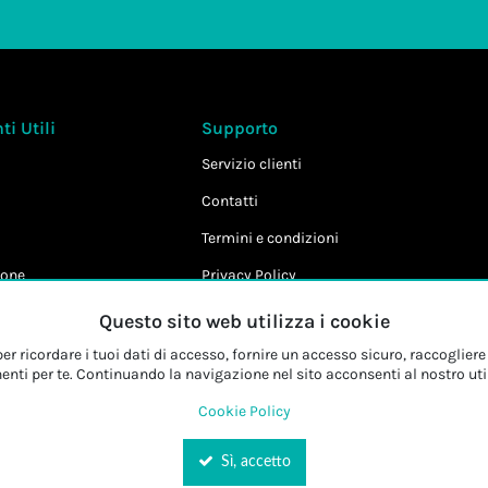
i Utili
Supporto
Servizio clienti
Contatti
Termini e condizioni
one
Privacy Policy
Cookie Policy
Questo sito web utilizza i cookie
r ricordare i tuoi dati di accesso, fornire un accesso sicuro, raccogliere 
enti per te. Continuando la navigazione nel sito acconsenti al nostro uti
Cookie Policy
Sì, accetto