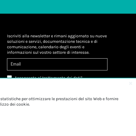
Iscriviti alla newsletter e rimani aggiornato su nuove
soluzioni e servizi, documentazione tecnica e di
comunicazione, calendario degli eventi e
informazioni sul vostro settore di interesse.
Acconsento al
trattamento dei dati
*
Letta l'informativa, autorizzo al
trattamento dei
miei dati personali
*
Letta l'informativa, autorizzo al trattamento dei
statistiche per ottimizzare le prestazioni del sito Web e fornire
miei dati personali a fini di
marketing
*
lizzo dei cookie.
Iscriviti