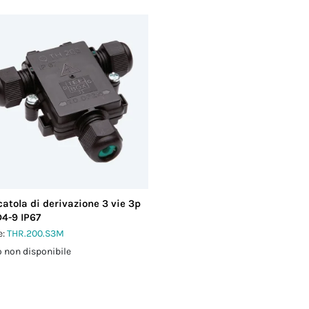
catola di derivazione 3 vie 3p
D4-9 IP67
e:
THR.200.S3M
 non disponibile