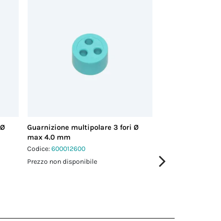
 Ø
Guarnizione multipolare 3 fori Ø
Guarnizione multi
max 4.0 mm
max 3.5 mm
Codice:
600012600
Codice:
600018200
Prezzo non disponibile
Prezzo non disponi