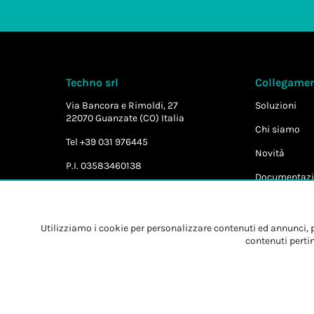
Techno srl
Collegament
Via Bancora e Rimoldi, 27
Soluzioni
22070 Guanzate (CO) Italia
Chi siamo
Tel +39 031 976445
Novità
P.I. 03583460138
Documentazi
Utilizziamo i cookie per personalizzare contenuti ed annunci, pe
contenuti pertin