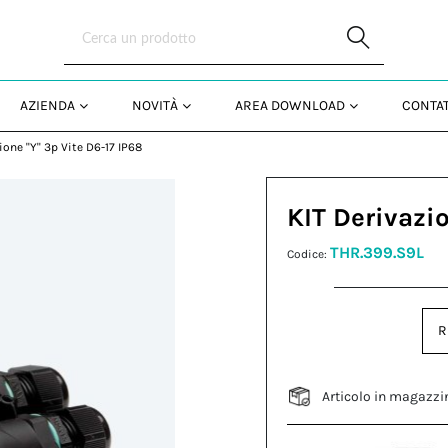
Skip to Main Content
AZIENDA
NOVITÀ
AREA DOWNLOAD
CONTAT
ione "Y" 3p Vite D6-17 IP68
KIT Derivazio
THR.399.S9L
Codice:
R
Articolo in magazzi