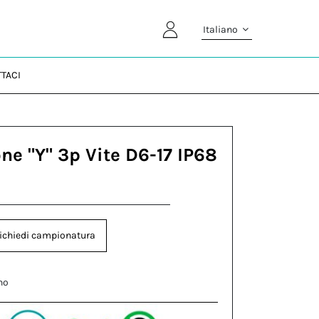
Italiano
TACI
ne "Y" 3p Vite D6-17 IP68
ichiedi campionatura
no