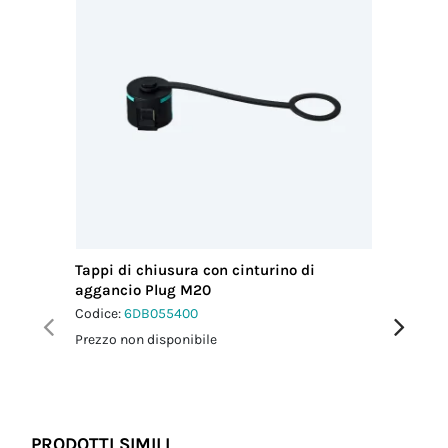
Tappi di chiusura con cinturino di
Chiavi d
aggancio Plug M20
TH389
Codice:
6DB055400
Codice:
6
Prezzo non disponibile
Prezzo no
PRODOTTI SIMILI