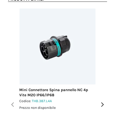
Mini Connettore Spina pannello NC 4p
Mini Con
Vite M20 IP66/IP68
M20 IP6
Codice:
THB.387.L4A
Codice:
T
Prezzo non disponibile
Prezzo no