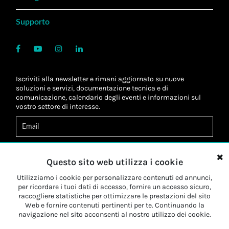
Supporto
Iscriviti alla newsletter e rimani aggiornato su nuove
soluzioni e servizi, documentazione tecnica e di
comunicazione, calendario degli eventi e informazioni sul
vostro settore di interesse.
Acconsento al
trattamento dei dati
*
Letta l'informativa, autorizzo al
trattamento dei miei dati
Questo sito web utilizza i cookie
personali
*
Letta l'informativa, autorizzo al trattamento dei miei dati
Utilizziamo i cookie per personalizzare contenuti ed annunci,
personali a fini di
marketing
*
per ricordare i tuoi dati di accesso, fornire un accesso sicuro,
raccogliere statistiche per ottimizzare le prestazioni del sito
Web e fornire contenuti pertinenti per te. Continuando la
Iscriviti
navigazione nel sito acconsenti al nostro utilizzo dei cookie.