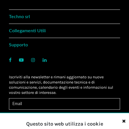
Techno srl
Collegamenti Utili
Supporto
Iscriviti alla newsletter e rimani aggiornato su nuove
soluzioni e servizi, documentazione tecnica e di
comunicazione, calendario degli eventi e informazioni sul
vostro settore di interesse.
Acconsento al
trattamento dei dati
*
Letta l'informativa, autorizzo al
trattamento dei miei dati
Questo sito web utilizza i cookie
personali
*