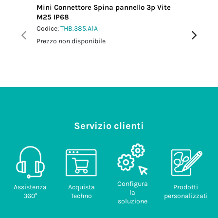
Mini Connettore Spina pannello 3p Vite
Mini Con
M25 IP68
M25 IP6
Codice:
THB.385.A1A
Codice:
T
Prezzo non disponibile
Prezzo no
Servizio clienti
Configura
Assistenza
Acquista
Prodotti
la
360°
Techno
personalizzati
soluzione