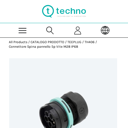
Skip to Main Content
All Products
/
CATALOGO PRODOTTO
/
TEEPLUG
/
TH406
/
Connettore Spina pannello 5p Vite M28 IP68