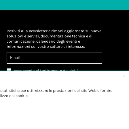
Iscriviti alla newsletter e rimani aggiornato su nuove
soluzioni e servizi, documentazione tecnica e di
comunicazione, calendario degli eventi e
informazioni sul vostro settore di interesse.
Acconsento al
trattamento dei dati
*
Letta l'informativa, autorizzo al
trattamento dei
miei dati personali
*
Letta l'informativa, autorizzo al trattamento dei
statistiche per ottimizzare le prestazioni del sito Web e fornire
miei dati personali a fini di
marketing
*
lizzo dei cookie.
Iscriviti