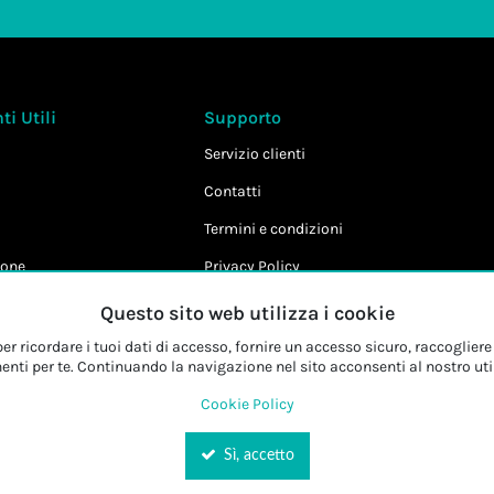
i Utili
Supporto
Servizio clienti
Contatti
Termini e condizioni
one
Privacy Policy
Cookie Policy
Questo sito web utilizza i cookie
r ricordare i tuoi dati di accesso, fornire un accesso sicuro, raccogliere 
enti per te. Continuando la navigazione nel sito acconsenti al nostro uti
Cookie Policy
Sì, accetto