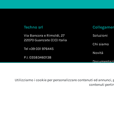
Techno srl
Collegament
Via Bancora e Rimoldi, 27
Soluzioni
22070 Guanzate (CO) Italia
Chi siamo
Tel +39 031 976445
Novità
P.I. 03583460138
Documentazi
Utilizziamo i cookie per personalizzare contenuti ed annunci, pe
contenuti pertin