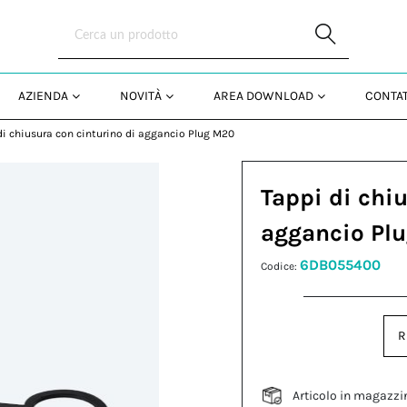
Skip to Main Content
AZIENDA
NOVITÀ
AREA DOWNLOAD
CONTAT
di chiusura con cinturino di aggancio Plug M20
Tappi di chi
aggancio Pl
6DB055400
Codice:
R
Articolo in magazzi