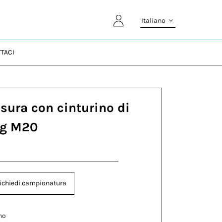
Italiano
TACI
usura con cinturino di
ug M20
ichiedi campionatura
no