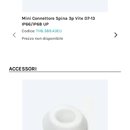
Diametro del
cavo MAX
(mm)
Mini Connettore Spina 3p Vite D7-13
Distribu
13.00
IP66/IP68 UP
self-loc
Coppia
Codice:
THB.389.A3EU
Codice:
T
serraggio
dado-
Prezzo non disponibile
Prezzo no
pressacavo
2.5 Nm
ACCESSORI