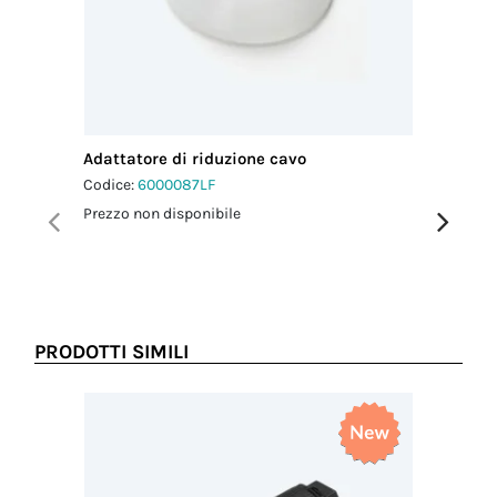
Adattatore di riduzione cavo
Guarnizi
mm
Codice:
6000087LF
Codice:
6
Prezzo non disponibile
Prezzo no
PRODOTTI SIMILI