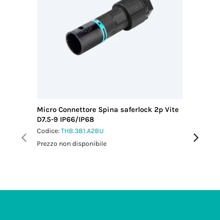
Micro Connettore Spina saferlock 2p Vite
Mini Con
D7.5-9 IP66/IP68
D7-13 I
Codice:
THB.381.A2BU
Codice:
T
Prezzo non disponibile
Prezzo no