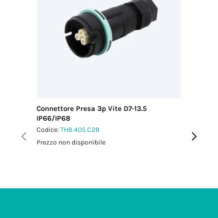
Connettore Presa 3p Vite D7-13.5
Connetto
IP66/IP68
IP66/IP
Codice:
THB.405.C2B
Codice:
T
Prezzo non disponibile
Prezzo no