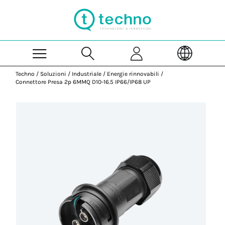
Skip to Main Content
Techno
/
Soluzioni
/
Industriale
/
Energie rinnovabili
/
Connettore Presa 2p 6MMQ D10-16.5 IP66/IP68 UP