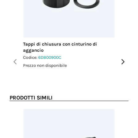
Tappi di chiusura con cinturino di
Fascetta
aggancio
Codice:
6
Codice:
6DB00900C
Prezzo no
Prezzo non disponibile
PRODOTTI SIMILI