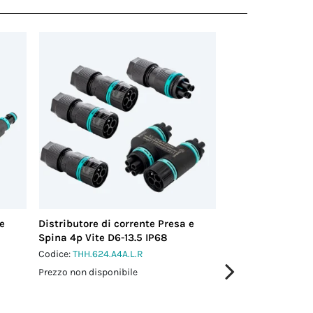
 e
Distributore di corrente Presa e
Distributore di c
Spina 4p Vite D6-13.5 IP68
Spina 5p Vite D7-
Codice:
THH.624.A4A.L.R
Codice:
THH.624.A5
Prezzo non disponibile
Prezzo non disponi