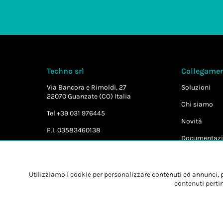
Techno srl
Collegament
Via Bancora e Rimoldi, 27
Soluzioni
22070 Guanzate (CO) Italia
Chi siamo
Tel +39 031 976445
Novità
P.I. 03583460138
Documentazi
Utilizziamo i cookie per personalizzare contenuti ed annunci, pe
contenuti pertin