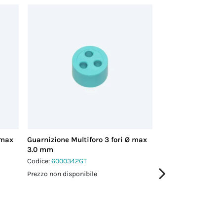
 max
Guarnizione Multiforo 3 fori Ø max
Guarnizione Multi
3.0 mm
3.0 mm
Codice:
6000342GT
Codice:
6000343GT
Prezzo non disponibile
Prezzo non disponi