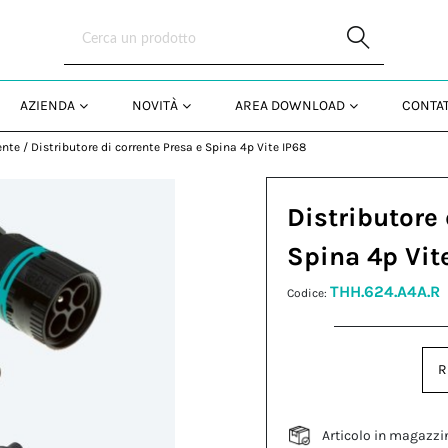
Skip to Main Content
AZIENDA
NOVITÀ
AREA DOWNLOAD
CONTAT
ente
/
Distributore di corrente Presa e Spina 4p Vite IP68
Distributore 
Spina 4p Vit
THH.624.A4A.R
Codice:
R
Articolo in magazzi