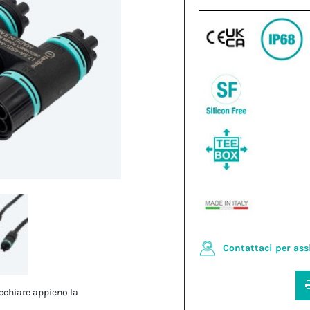
Contattaci per ass
cchiare appieno la