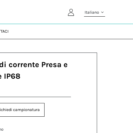
Italiano
TACI
di corrente Presa e
e IP68
ichiedi campionatura
no