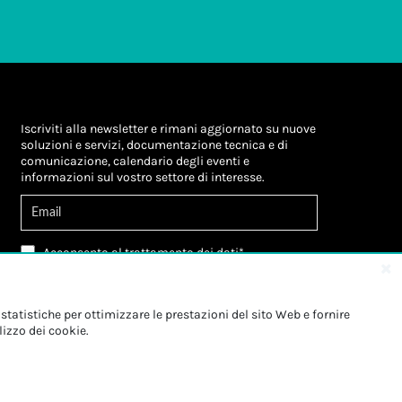
Iscriviti alla newsletter e rimani aggiornato su nuove
soluzioni e servizi, documentazione tecnica e di
comunicazione, calendario degli eventi e
informazioni sul vostro settore di interesse.
Acconsento al
trattamento dei dati
*
Letta l'informativa, autorizzo al
trattamento dei
miei dati personali
*
Letta l'informativa, autorizzo al trattamento dei
statistiche per ottimizzare le prestazioni del sito Web e fornire
miei dati personali a fini di
marketing
*
lizzo dei cookie.
Iscriviti