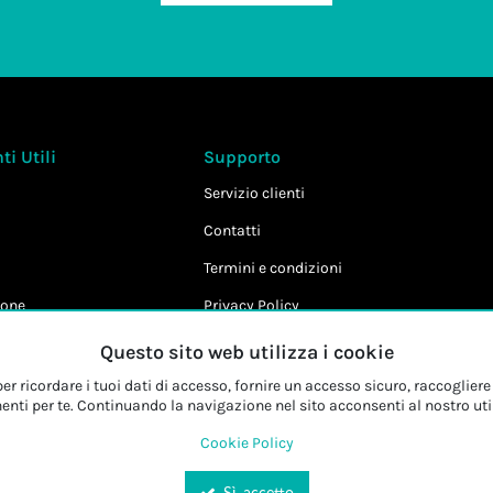
i Utili
Supporto
Servizio clienti
Contatti
Termini e condizioni
one
Privacy Policy
Cookie Policy
Questo sito web utilizza i cookie
r ricordare i tuoi dati di accesso, fornire un accesso sicuro, raccogliere 
enti per te. Continuando la navigazione nel sito acconsenti al nostro uti
Cookie Policy