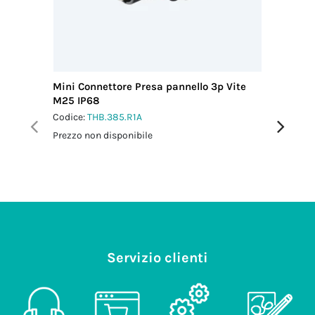
Mini Connettore Presa pannello 3p Vite
Mini Con
M25 IP68
M20 IP6
Codice:
THB.385.R1A
Codice:
T
Prezzo non disponibile
Prezzo no
Servizio clienti