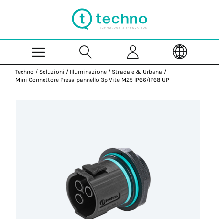
Skip to Main Content
Techno
/
Soluzioni
/
Illuminazione
/
Stradale & Urbana
/
Mini Connettore Presa pannello 3p Vite M25 IP66/IP68 UP