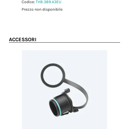
adattatore a
Codice:
THB.389.A3EU
pannello
Prezzo non disponibile
1.0 Nm
Coppia
serraggio dado
di fissaggio
1.5 Nm
ACCESSORI