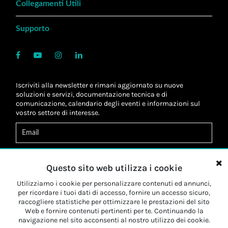
Collegamenti Utili
Supporto
Iscriviti alla newsletter e rimani aggiornato su nuove
soluzioni e servizi, documentazione tecnica e di
comunicazione, calendario degli eventi e informazioni sul
vostro settore di interesse.
Acconsento al
trattamento dei dati
*
Letta l'informativa, autorizzo al
trattamento dei miei dati
Questo sito web utilizza i cookie
personali
*
Letta l'informativa, autorizzo al trattamento dei miei dati
Utilizziamo i cookie per personalizzare contenuti ed annunci,
personali a fini di
marketing
*
per ricordare i tuoi dati di accesso, fornire un accesso sicuro,
raccogliere statistiche per ottimizzare le prestazioni del sito
Web e fornire contenuti pertinenti per te. Continuando la
Iscriviti
navigazione nel sito acconsenti al nostro utilizzo dei cookie.