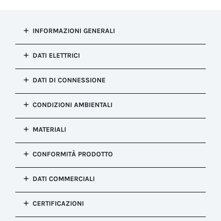
INFORMAZIONI GENERALI
Tipo di
DATI ELETTRICI
installazione
Connessione presa e spina
Punti di
DATI DI CONNESSIONE
Configurazione
connessione
Presa a pannello con dado
1
Sezione
*Dado di fissaggio incluso nell'imballo
CONDIZIONI AMBIENTALI
Applicazione
conduttore
circuito
flessibile MIN
Meccanismo di
Grado di
Potenza/Segnale
senza
blocco
MATERIALI
protezione IP
capocorda
Blocco a Vite
Corrente
IP68
(mm²)
nominale
Corpo
Colore
0.50
CONFORMITÀ PRODOTTO
(AC/DC)
*IP68 (5m/3h)
PA66 UL94 V2
Nero (Componenti plastici) - Verde
16A
Sezione
Techno (Componenti gomma)
Grado di
Connettore
Approvazione
conduttore
protezione IK
Tensione
DATI COMMERCIALI
PA66 GF UL94 V0
IEC
Dimensioni
flessibile MAX
IK07
nominale
EN 61984:2009
esterne presa
senza
Pressacavo
(AC/DC)
EAN
spina inseriti
Resistenza alla
capocorda
PA66 UL94 V2
CERTIFICAZIONI
400V AC
8057457092951
(mm)
corrosione
(mm²)
Ø 27.0 x 75.0
Guarnizioni
Salt mist test : EN60068-2-11:2000
Effettua la login per vedere questa sezione.
2.50
Tensione di
Configurazione