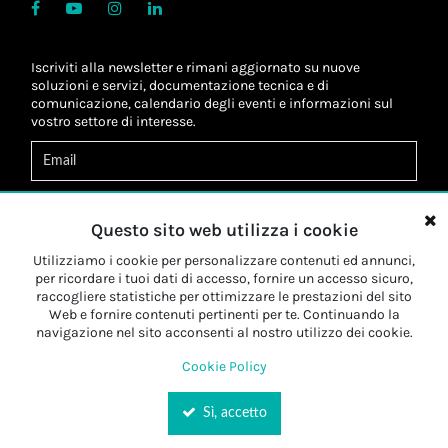
Iscriviti alla newsletter e rimani aggiornato su nuove
soluzioni e servizi, documentazione tecnica e di
comunicazione, calendario degli eventi e informazioni sul
vostro settore di interesse.
Acconsento al
trattamento dei dati
*
Letta l'informativa, autorizzo al
trattamento dei miei dati
Questo sito web utilizza i cookie
personali
*
Letta l'informativa, autorizzo al trattamento dei miei dati
Utilizziamo i cookie per personalizzare contenuti ed annunci,
personali a fini di
marketing
*
per ricordare i tuoi dati di accesso, fornire un accesso sicuro,
raccogliere statistiche per ottimizzare le prestazioni del sito
Web e fornire contenuti pertinenti per te. Continuando la
Iscriviti
navigazione nel sito acconsenti al nostro utilizzo dei cookie.
Cookie Policy
Sì, accetto