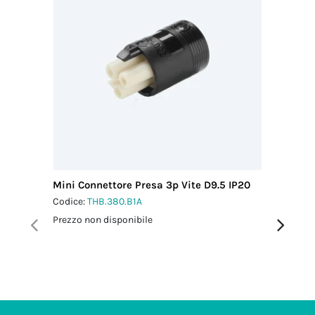
Mini Connettore Presa 3p Vite D9.5 IP20
Mini Co
IP40
Codice:
THB.380.B1A
Codice:
T
Prezzo non disponibile
Prezzo no