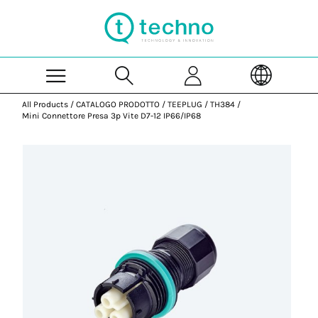
Skip to Main Content
All Products
/
CATALOGO PRODOTTO
/
TEEPLUG
/
TH384
/
Mini Connettore Presa 3p Vite D7-12 IP66/IP68