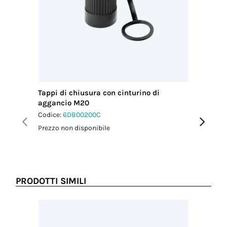
Tappi di chiusura con cinturino di
Guarniz
aggancio M20
Codice:
6
Codice:
6DB00200C
Prezzo no
Prezzo non disponibile
PRODOTTI SIMILI