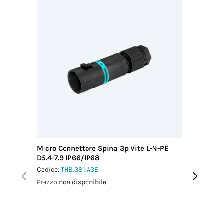
cavo MAX
Filettatura/Coppia
doganale
(mm)
di serraggio
85369010
7.90
M2 - 0.1 Nm
Paese di
Coppia
provenienza
serraggio
ITALIA
pressacavo-
connettore
1 Nm
Coppia
serraggio
dado-
pressacavo
1.5 Nm
Micro Connettore Spina 3p Vite L-N-PE
Micro C
D5.4-7.9 IP66/IP68
L0.5 m 
Codice:
THB.381.A3E
Codice:
T
Prezzo non disponibile
Prezzo no