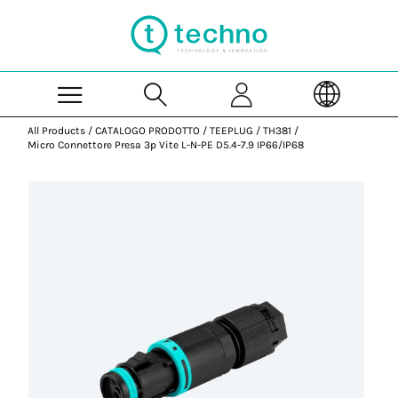
Skip to Main Content
All Products
/
CATALOGO PRODOTTO
/
TEEPLUG
/
TH381
/
Micro Connettore Presa 3p Vite L-N-PE D5.4-7.9 IP66/IP68