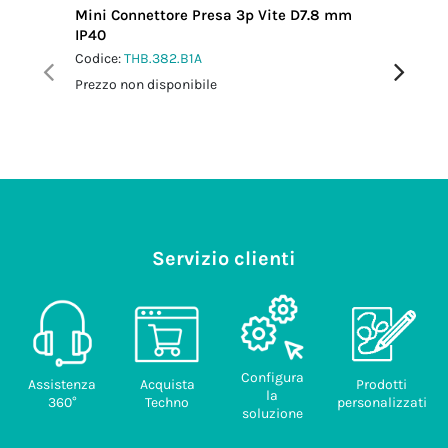
Mini Connettore Presa 3p Vite D7.8 mm
Mini Con
IP40
IP66/IP
Codice:
THB.382.B1A
Codice:
T
Prezzo non disponibile
Prezzo no
Servizio clienti
Configura
Assistenza
Acquista
Prodotti
la
360°
Techno
personalizzati
soluzione