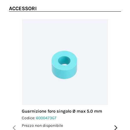
ACCESSORI
Guarnizione foro singolo Ø max 5.0 mm
Guarnizi
mm
Codice:
6000473GT
Codice:
6
Prezzo non disponibile