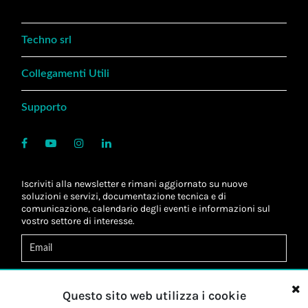
Techno srl
Collegamenti Utili
Supporto
Iscriviti alla newsletter e rimani aggiornato su nuove
soluzioni e servizi, documentazione tecnica e di
comunicazione, calendario degli eventi e informazioni sul
vostro settore di interesse.
Acconsento al
trattamento dei dati
*
Letta l'informativa, autorizzo al
trattamento dei miei dati
Questo sito web utilizza i cookie
personali
*