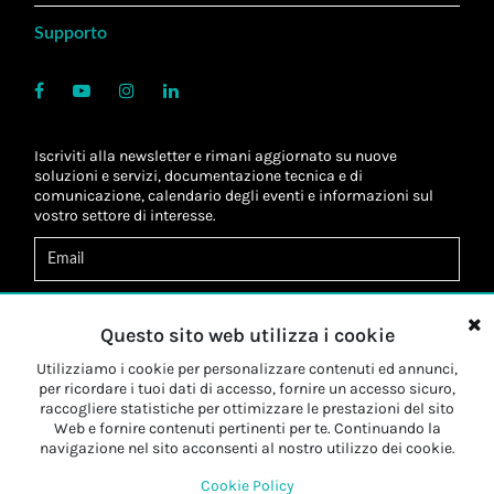
Supporto
Iscriviti alla newsletter e rimani aggiornato su nuove
soluzioni e servizi, documentazione tecnica e di
comunicazione, calendario degli eventi e informazioni sul
vostro settore di interesse.
Acconsento al
trattamento dei dati
*
Letta l'informativa, autorizzo al
trattamento dei miei dati
Questo sito web utilizza i cookie
personali
*
Letta l'informativa, autorizzo al trattamento dei miei dati
Utilizziamo i cookie per personalizzare contenuti ed annunci,
personali a fini di
marketing
*
per ricordare i tuoi dati di accesso, fornire un accesso sicuro,
raccogliere statistiche per ottimizzare le prestazioni del sito
Web e fornire contenuti pertinenti per te. Continuando la
Iscriviti
navigazione nel sito acconsenti al nostro utilizzo dei cookie.
Cookie Policy