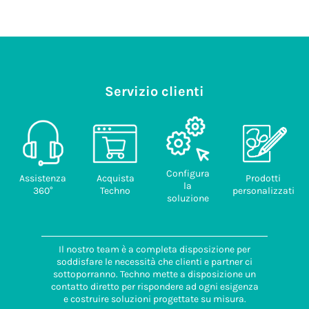
6000468.pdf
Codice
doganale
294.43 KB
85389099
Paese di
provenienza
ITALIA
Servizio clienti
Configura
Assistenza
Acquista
Prodotti
la
360°
Techno
personalizzati
soluzione
Il nostro team è a completa disposizione per
soddisfare le necessità che clienti e partner ci
sottoporranno. Techno mette a disposizione un
contatto diretto per rispondere ad ogni esigenza
e costruire soluzioni progettate su misura.