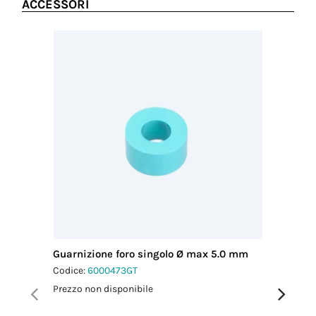
ACCESSORI
Guarnizione foro singolo Ø max 5.0 mm
Guarnizi
mm
Codice:
6000473GT
Codice:
6
Prezzo non disponibile
Prezzo no