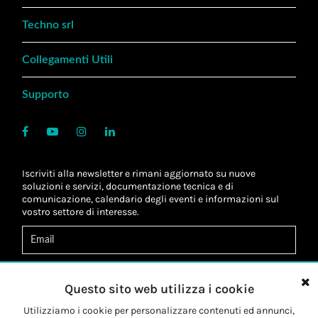
Techno srl
Collegamenti Utili
Supporto
Iscriviti alla newsletter e rimani aggiornato su nuove
soluzioni e servizi, documentazione tecnica e di
comunicazione, calendario degli eventi e informazioni sul
vostro settore di interesse.
Acconsento al
trattamento dei dati
*
Letta l'informativa, autorizzo al
trattamento dei miei dati
Questo sito web utilizza i cookie
personali
*
Letta l'informativa, autorizzo al trattamento dei miei dati
Utilizziamo i cookie per personalizzare contenuti ed annunci,