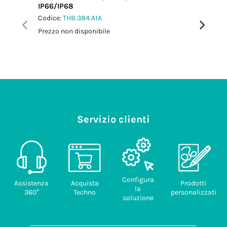
IP66/IP68
M20 IP6
Codice:
THB.384.A1A
Codice:
T
Prezzo non disponibile
Prezzo no
Servizio clienti
Configura
Assistenza
Acquista
Prodotti
la
360°
Techno
personalizzati
soluzione