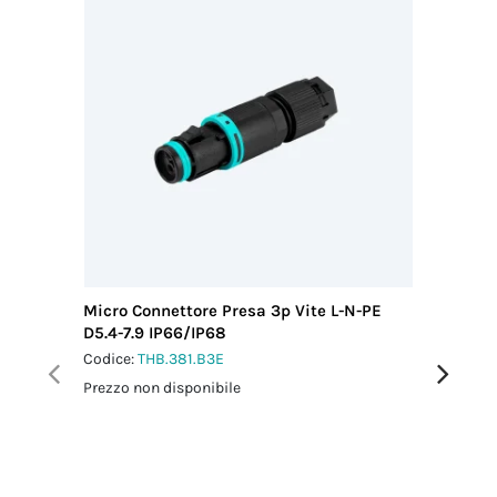
1.5 Nm
Grano a brugola
Corrispondente
Viti contatto
Filettatura/Coppia
confezione KIT
Acciaio
di serraggio
THB.381.N3E.R
M2 - 0.1 Nm
Codice
doganale
85369010
Paese di
provenienza
ITALIA
Micro Connettore Presa 3p Vite L-N-PE
Micro C
D5.4-7.9 IP66/IP68
L0.5 m 
Codice:
THB.381.B3E
Codice:
T
Prezzo non disponibile
Prezzo no