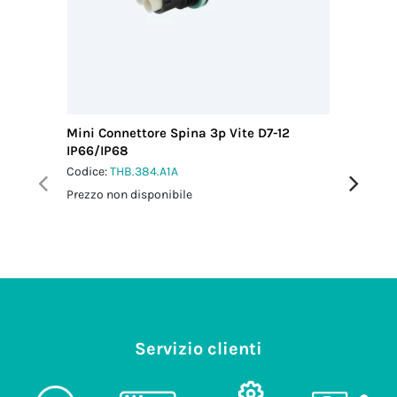
Mini Connettore Spina 3p Vite D7-12
Mini Con
IP66/IP68
M25 IP6
Codice:
THB.384.A1A
Codice:
T
Prezzo non disponibile
Prezzo no
Servizio clienti