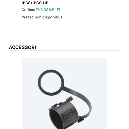
IP66/IP68 UP
connettore-
adattatore a
Codice:
THB.389.B4EU
pannello
Prezzo non disponibile
1.0 Nm
Coppia
serraggio dado
di fissaggio
1.5 Nm
ACCESSORI