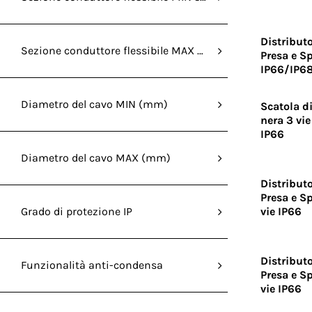
Distributo
Sezione conduttore flessibile MAX senza capocorda (mm
Presa e S
IP66/IP6
Diametro del cavo MIN (mm)
Scatola d
nera 3 vi
IP66
Diametro del cavo MAX (mm)
Distributo
Presa e S
Grado di protezione IP
vie IP66
Distributo
Funzionalità anti-condensa
Presa e S
vie IP66