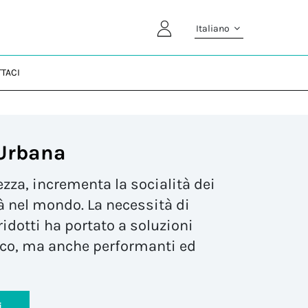
Italiano
TACI
Urbana
ezza
, incrementa la
socialità dei
à
nel mondo. La necessità di
idotti ha portato a soluzioni
tico, ma anche performanti ed
i