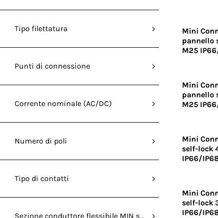
Tipo filettatura
Mini Conn
pannello s
M25 IP66
Punti di connessione
Mini Conn
pannello s
Corrente nominale (AC/DC)
M25 IP66
Mini Conn
Numero di poli
self-lock 
IP66/IP6
Tipo di contatti
Mini Conn
self-lock 
IP66/IP6
Sezione conduttore flessibile MIN senza capocorda (mm²