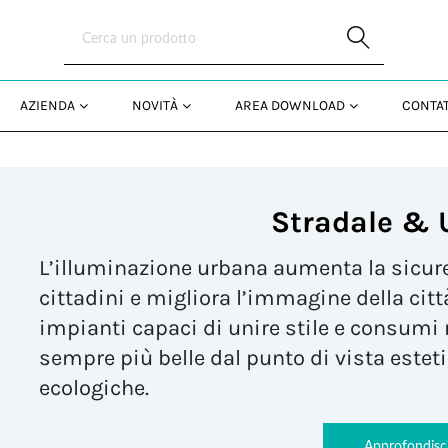
Skip to Main Content
AZIENDA
NOVITÀ
AREA DOWNLOAD
CONTAT
Stradale & 
L’illuminazione urbana
aumenta la sicur
cittadini
e
migliora l’immagine della citt
impianti capaci di unire stile e consumi r
sempre più belle dal punto di vista este
ecologiche.
Approfondisc