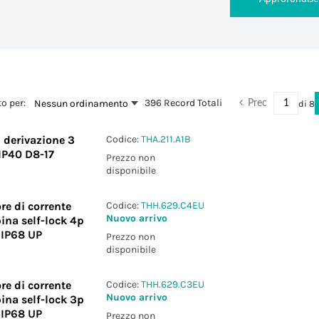
o per:
396 Record Totali
Nessun ordinamento
di
8
Prec
i derivazione 3
Codice:
THA.211.A1B
 IP40 D8-17
Prezzo non
disponibile
re di corrente
Codice:
THH.629.C4EU
Nuovo arrivo
ina self-lock 4p
/IP68 UP
Prezzo non
disponibile
re di corrente
Codice:
THH.629.C3EU
Nuovo arrivo
ina self-lock 3p
/IP68 UP
Prezzo non