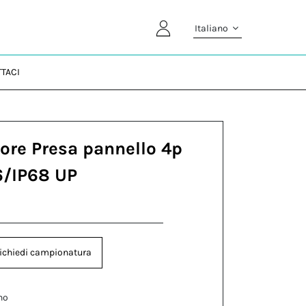
Italiano
TACI
ore Presa pannello 4p
6/IP68 UP
ichiedi campionatura
no