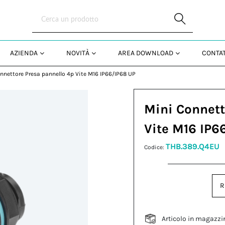
Skip to Main Content
AZIENDA
NOVITÀ
AREA DOWNLOAD
CONTAT
nnettore Presa pannello 4p Vite M16 IP66/IP68 UP
Mini Connett
Vite M16 IP6
THB.389.Q4EU
Codice:
R
Articolo in magazzi