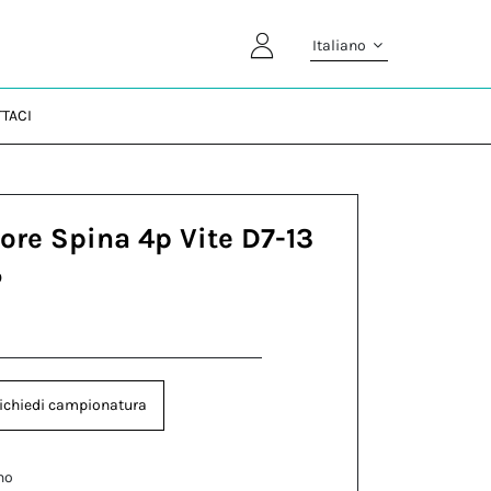
Italiano
TACI
ore Spina 4p Vite D7-13
P
ichiedi campionatura
no