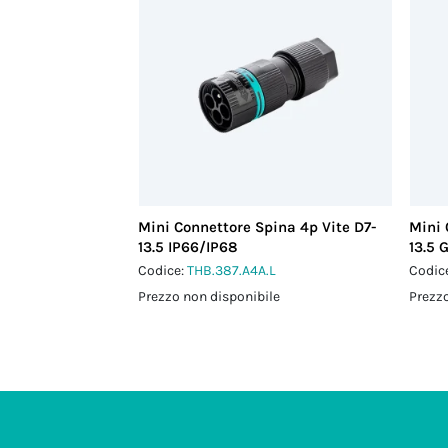
Mini Connettore Spina 4p Vite D7-
Mini 
13.5 IP66/IP68
13.5 
Codice:
THB.387.A4A.L
Codic
Prezzo non disponibile
Prezzo