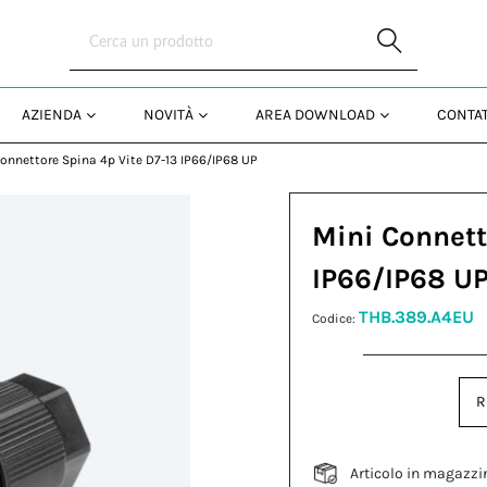
Skip to Main Content
AZIENDA
NOVITÀ
AREA DOWNLOAD
CONTAT
onnettore Spina 4p Vite D7-13 IP66/IP68 UP
Mini Connett
IP66/IP68 U
THB.389.A4EU
Codice:
R
Articolo in magazzi