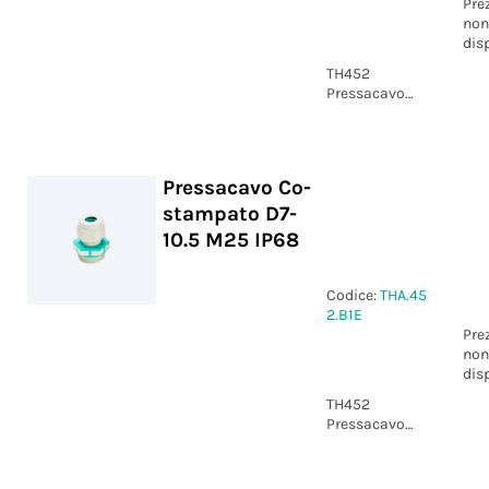
Pre
non
dis
TH452
Pressacavo
Co-stampato
D10.5-14 M25
IP68
Pressacavo Co-
stampato D7-
10.5 M25 IP68
Codice:
THA.45
2.B1E
Pre
non
dis
TH452
Pressacavo
Co-stampato
D7-10.5 M25
IP68