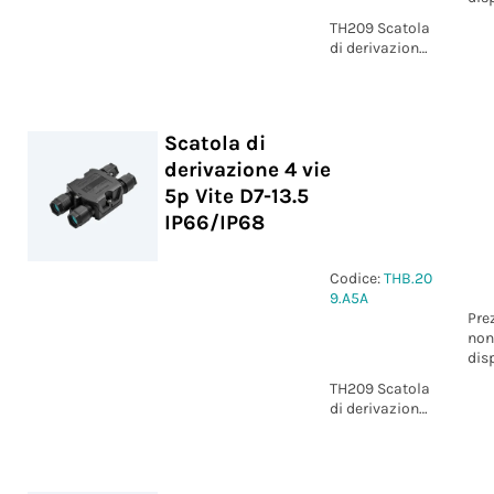
TH209 Scatola
di derivazione
4 vie 8p Vite
D7-13.5
IP66/IP68
Scatola di
derivazione 4 vie
5p Vite D7-13.5
IP66/IP68
Codice:
THB.20
9.A5A
Pre
non
dis
TH209 Scatola
di derivazione
4 vie 5p Vite
D7-13.5
IP66/IP68