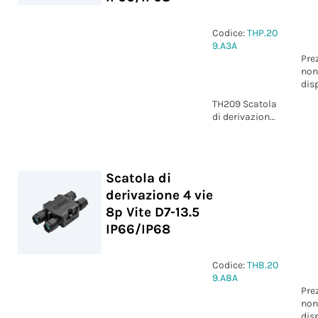
Codice:
THP.20
9.A3A
Pre
non
dis
TH209 Scatola
di derivazione
4 vie 3p
Perforazione
D7-13.5
IP66/IP68
Scatola di
derivazione 4 vie
8p Vite D7-13.5
IP66/IP68
Codice:
THB.20
9.A8A
Pre
non
dis