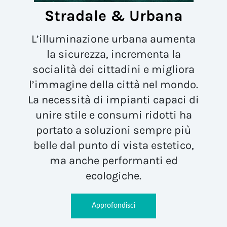
Stradale & Urbana
L’illuminazione urbana
aumenta
la sicurezza
, incrementa la
socialità dei cittadini
e
migliora
l’immagine della città
nel mondo.
La necessità di impianti capaci di
unire stile e consumi ridotti ha
portato a soluzioni sempre più
belle dal punto di vista estetico,
ma anche performanti ed
ecologiche.
Approfondisci