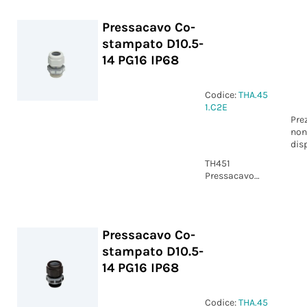
IP68
Pressacavo Co-
stampato D10.5-
14 PG16 IP68
Codice:
THA.45
1.C2E
Pre
non
dis
TH451
Pressacavo
Co-stampato
D10.5-14 PG16
IP68
Pressacavo Co-
stampato D10.5-
14 PG16 IP68
Codice:
THA.45