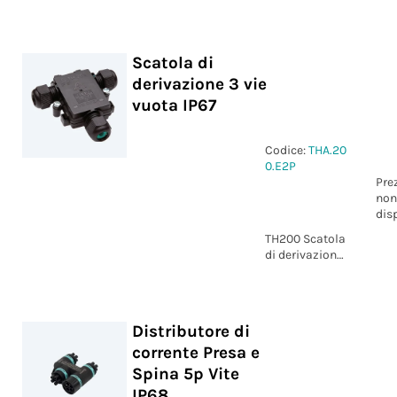
3 vie 5p Vite
D7-9 IP67
Scatola di
derivazione 3 vie
vuota IP67
Codice:
THA.20
0.E2P
Pre
non
dis
TH200 Scatola
di derivazione
3 vie vuota
IP67
Distributore di
corrente Presa e
Spina 5p Vite
IP68