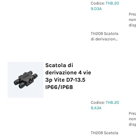
Codice:
THB.20
9.D3A
Pre
non
dis
TH209 Scatola
di derivazione
3 vie 3p Vite
D7-13.5
IP66/IP68
Scatola di
derivazione 4 vie
3p Vite D7-13.5
IP66/IP68
Codice:
THB.20
9.A3A
Pre
non
dis
TH209 Scatola