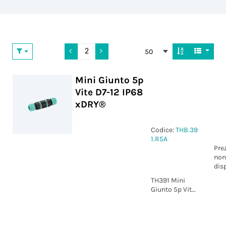
50
Mini Giunto 5p
Vite D7-12 IP68
xDRY®
Codice:
THB.39
1.R5A
Pre
non
dis
TH391 Mini
Giunto 5p Vite
D7-12 IP68
xDRY®