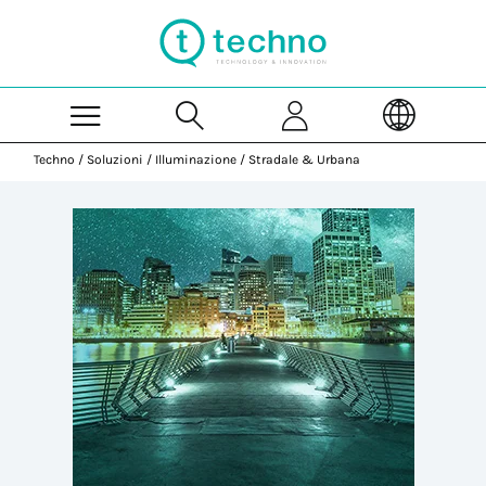
Skip to Main Content
Techno
/
Soluzioni
/
Illuminazione
/
Stradale & Urbana