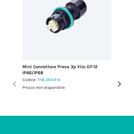
Mini Connettore Presa 3p Vite D7-12
Mini Con
IP66/IP68
M25 IP6
Codice:
THB.384.R1A
Codice:
T
Prezzo non disponibile
Prezzo no