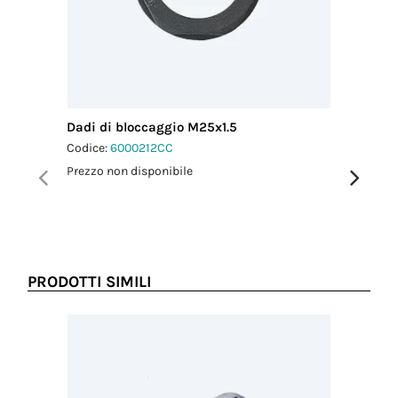
Dadi di bloccaggio M25x1.5
Tappi di
agganci
Codice:
6000212CC
Codice:
6
Prezzo non disponibile
Prezzo no
PRODOTTI SIMILI