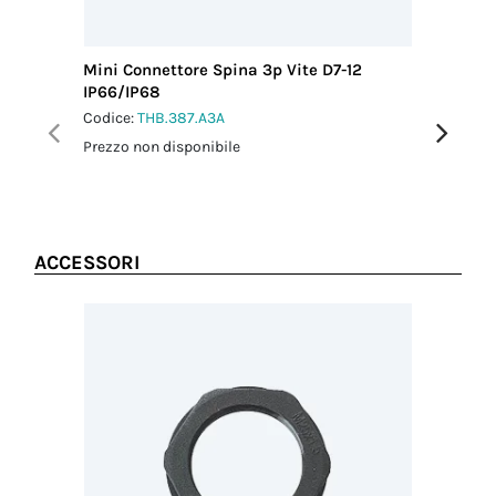
Coppia
serraggio dado
di fissaggio
Mini Connettore Spina 3p Vite D7-12
Mini Con
1.5 Nm
IP66/IP68
IP66/IP
Codice:
THB.387.A3A
Codice:
T
Prezzo non disponibile
Prezzo no
ACCESSORI