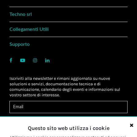
Techno srl
Collegamenti Utili
Supporto
Iscriviti alla newsletter e rimani aggiornato su nuove
soluzioni e servizi, documentazione tecnica e di
comunicazione, calendario degli eventi e informazioni sul
vostro settore di interesse.
Acconsento al
trattamento dei dati
*
Letta l'informativa, autorizzo al
trattamento dei miei dati
Questo sito web utilizza i cookie
personali
*