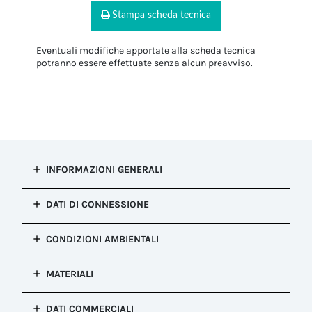
Stampa scheda tecnica
Eventuali modifiche apportate alla scheda tecnica
potranno essere effettuate senza alcun preavviso.
INFORMAZIONI GENERALI
Tipo di
DATI DI CONNESSIONE
installazione
Viti di fissaggio
Coppia di
CONDIZIONI AMBIENTALI
Configurazione
serraggio viti
Viti di fissaggio
coperchio
Resistenza alla
1.0 Nm
MATERIALI
corrosione
Salt mist test : EN60068-2-11:2000
Proprietà
DATI COMMERCIALI