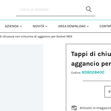
Skip to Main Content
AZIENDA
NOVITÀ
AREA DOWNLOAD
CONTAT
di chiusura con cinturino di aggancio per Socket M25
Tappi di chi
aggancio pe
6DB028400
Codice:
R
Articolo in magazzi