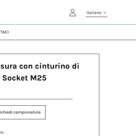
Italiano
TACI
usura con cinturino di
r Socket M25
ichiedi campionatura
no