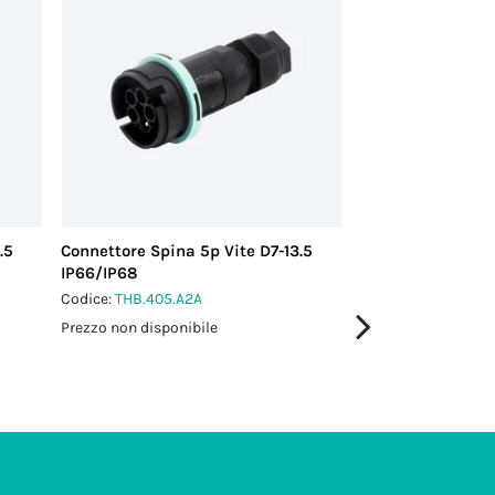
.5
Connettore Spina 5p Vite D7-13.5
Connettore Spina 
IP66/IP68
IP68/IP69
Codice:
THB.405.A2A
Codice:
THB.408.A2
Prezzo non disponibile
Prezzo non disponi