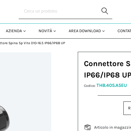
Skip to Main Content
AZIENDA
NOVITÀ
AREA DOWNLOAD
CONTAT
tore Spina 5p Vite D10-16.5 IP66/IP68 UP
Connettore S
IP66/IP68 U
THB.405.A5EU
Codice:
R
Articolo in magazzi