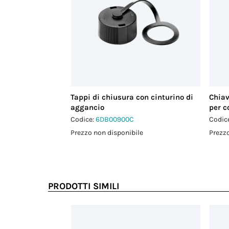
Tappi di chiusura con cinturino di
Chia
aggancio
per c
Codice:
6DB00900C
Codic
Prezzo non disponibile
Prezzo
PRODOTTI SIMILI