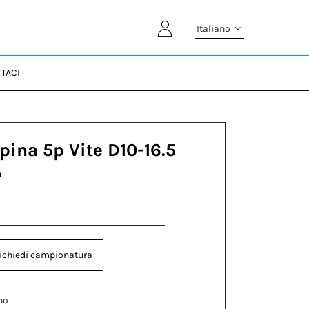
Italiano
TACI
pina 5p Vite D10-16.5
P
ichiedi campionatura
no