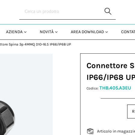
Skip to Main Content
AZIENDA
NOVITÀ
AREA DOWNLOAD
CONTAT
ttore Spina 3p 4MMQ D10-16.5 IP66/IP68 UP
Connettore 
IP66/IP68 U
THB.405.A3EU
Codice:
R
Articolo in magazzi