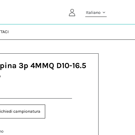
Italiano
TACI
Spina 3p 4MMQ D10-16.5
P
ichiedi campionatura
no