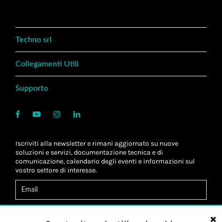
Techno srl
Collegamenti Utili
Supporto
Iscriviti alla newsletter e rimani aggiornato su nuove
soluzioni e servizi, documentazione tecnica e di
comunicazione, calendario degli eventi e informazioni sul
vostro settore di interesse.
Acconsento al
trattamento dei dati
*
Letta l'informativa, autorizzo al
trattamento dei miei dati