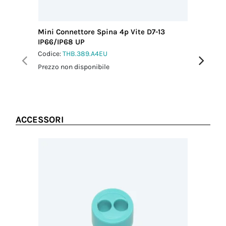
Diametro del
cavo MAX
(mm)
Mini Connettore Spina 4p Vite D7-13
Distribu
13.00
IP66/IP68 UP
self-loc
Coppia
Codice:
THB.389.A4EU
Codice:
T
serraggio
dado-
Prezzo non disponibile
Prezzo no
pressacavo
2.5 Nm
ACCESSORI