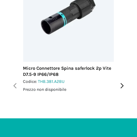
Micro Connettore Spina saferlock 2p Vite
Mini Con
D7.5-9 IP66/IP68
D7-13 I
Codice:
THB.381.A2BU
Codice:
T
Prezzo non disponibile
Prezzo no