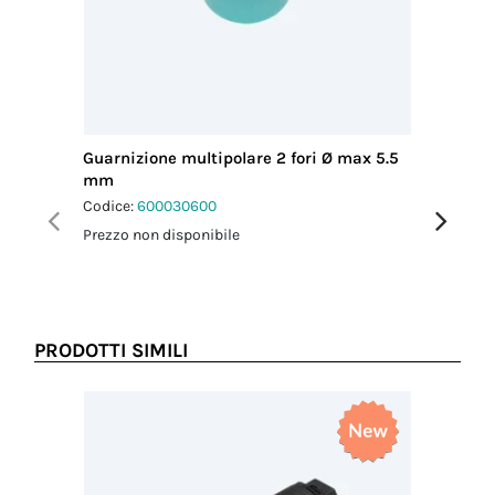
Guarnizione multipolare 2 fori Ø max 5.5
Guarnizi
mm
mm
Codice:
600030600
Codice:
6
Prezzo non disponibile
Prezzo no
PRODOTTI SIMILI