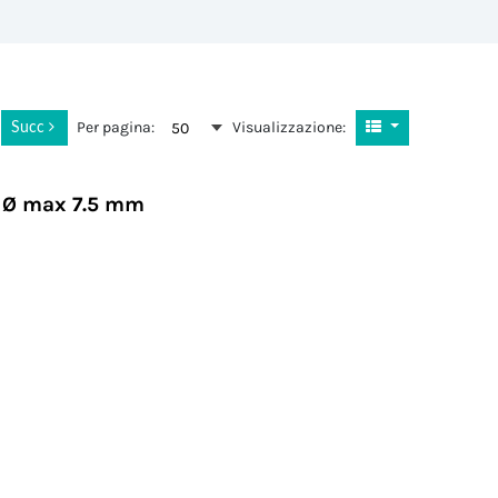
Per pagina:
Visualizzazione:
50
2
Succ
o Ø max 7.5 mm