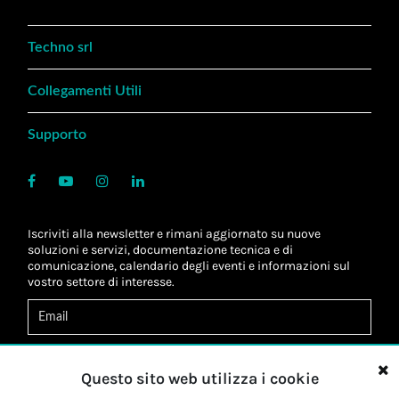
Techno srl
Collegamenti Utili
Supporto
Iscriviti alla newsletter e rimani aggiornato su nuove
soluzioni e servizi, documentazione tecnica e di
comunicazione, calendario degli eventi e informazioni sul
vostro settore di interesse.
Acconsento al
trattamento dei dati
*
Letta l'informativa, autorizzo al
trattamento dei miei dati
Questo sito web utilizza i cookie
personali
*