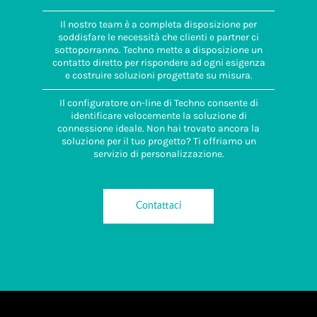
connettore-
adattatore a
Il nostro team è a completa disposizione per
pannello
soddisfare le necessità che clienti e partner ci
1.0 Nm
sottoporranno. Techno mette a disposizione un
contatto diretto per rispondere ad ogni esigenza
Coppia
e costruire soluzioni progettate su misura.
serraggio dado
di fissaggio
Il configuratore on-line di Techno consente di
1.5 Nm
identificare velocemente la soluzione di
connessione ideale. Non hai trovato ancora la
soluzione per il tuo progetto? Ti offriamo un
servizio di personalizzazione.
Contattaci