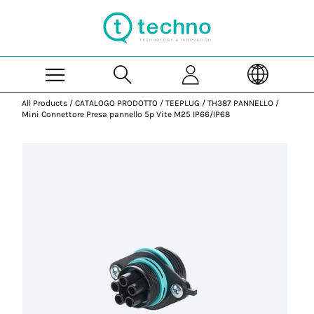
Skip to Main Content
All Products
/
CATALOGO PRODOTTO
/
TEEPLUG
/
TH387 PANNELLO
/
Mini Connettore Presa pannello 5p Vite M25 IP66/IP68