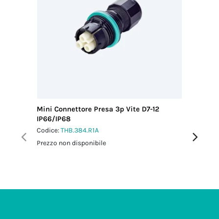
Mini Connettore Presa 3p Vite D7-12
Mini Co
IP66/IP68
IP66/IP
Codice:
THB.384.R1A
Codice:
T
Prezzo non disponibile
Prezzo no