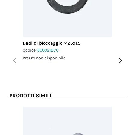
Dadi di bloccaggio M25x1.5
Tappi di
agganci
Codice:
6000212CC
Codice:
6
Prezzo non disponibile
Prezzo no
PRODOTTI SIMILI