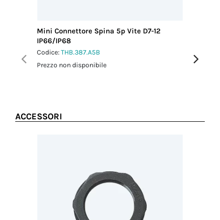
Coppia
serraggio dado
di fissaggio
Mini Connettore Spina 5p Vite D7-12
Mini Con
1.5 Nm
IP66/IP68
IP66/IP
Codice:
THB.387.A5B
Codice:
T
Prezzo non disponibile
Prezzo no
ACCESSORI