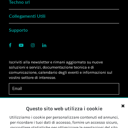
Techno srl
Collegamenti Utili
Supporto
Iscriviti alla newsletter e rimani aggiornato su nuove
soluzioni e servizi, documentazione tecnica e di
comunicazione, calendario degli eventi e informazioni sul
vostro settore di interesse.
Acconsento al
trattamento dei dati
*
Letta l'informativa, autorizzo al
trattamento dei miei dati
Questo sito web utilizza i cookie
personali
*
Letta l'informativa, autorizzo al trattamento dei miei dati
Utilizziamo i cookie per personalizzare contenuti ed annunci,
personali a fini di
marketing
*
per ricordare i tuoi dati di accesso, fornire un accesso sicuro,
raccogliere statistiche per ottimizzare le prestazioni del sito