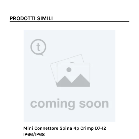
PRODOTTI SIMILI
Mini Connettore Spina 4p Crimp D7-12
Connett
IP66/IP68
IP66/IP