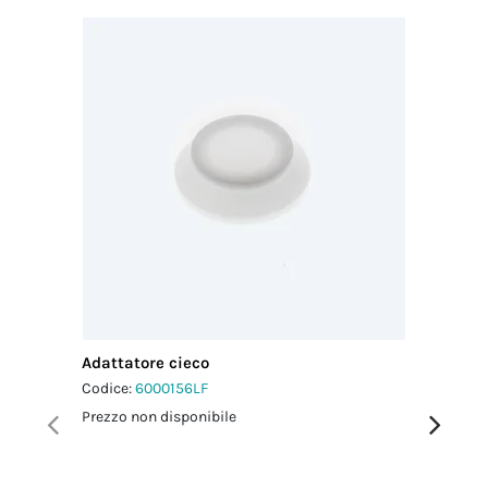
Adattatore cieco
Adattato
Codice:
6000156LF
Codice:
6
Prezzo non disponibile
Prezzo no