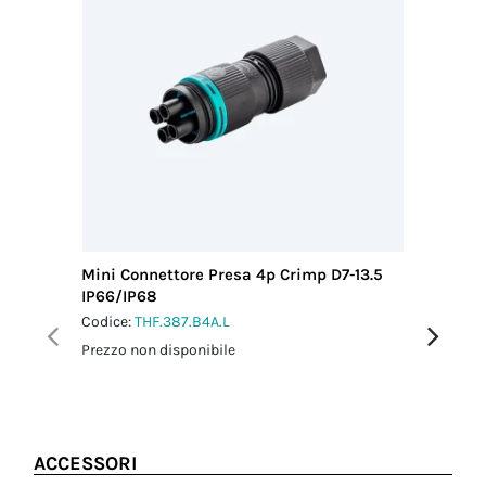
*Contatti a crimpare non inclusi
nell'imballo
Mini Connettore Presa 4p Crimp D7-13.5
Mini Co
IP66/IP68
L0.5 m 
Codice:
THF.387.B4A.L
Codice:
T
Prezzo non disponibile
Prezzo no
ACCESSORI