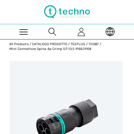
Skip to Main Content
All Products
/
CATALOGO PRODOTTO
/
TEEPLUG
/
TH387
/
Mini Connettore Spina 4p Crimp D7-13.5 IP66/IP68