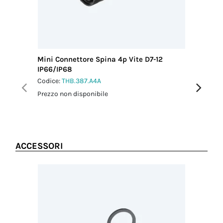
conduttore
(mm²)
1.50
Lunghezza
sguainatura
cavo (mm)
Mini Connettore Spina 4p Vite D7-12
Mini Con
20.00
IP66/IP68
IP66/IP
Lunghezza
Codice:
THB.387.A4A
Codice:
T
sguainatura
Prezzo non disponibile
Prezzo no
conduttore
(mm)
6.00
Schermatura
No
ACCESSORI