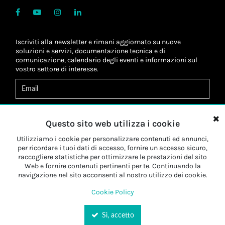
Iscriviti alla newsletter e rimani aggiornato su nuove
soluzioni e servizi, documentazione tecnica e di
comunicazione, calendario degli eventi e informazioni sul
vostro settore di interesse.
Acconsento al
trattamento dei dati
*
Letta l'informativa, autorizzo al
trattamento dei miei dati
Questo sito web utilizza i cookie
personali
*
Letta l'informativa, autorizzo al trattamento dei miei dati
Utilizziamo i cookie per personalizzare contenuti ed annunci,
personali a fini di
marketing
*
per ricordare i tuoi dati di accesso, fornire un accesso sicuro,
raccogliere statistiche per ottimizzare le prestazioni del sito
Web e fornire contenuti pertinenti per te. Continuando la
Iscriviti
navigazione nel sito acconsenti al nostro utilizzo dei cookie.
Cookie Policy
Sì, accetto