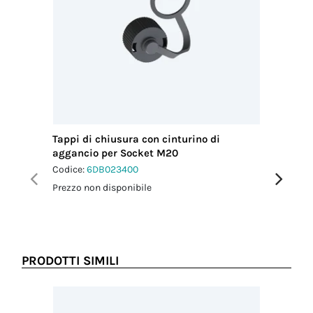
Tappi di chiusura con cinturino di
Fascetta
aggancio per Socket M20
Codice:
6
Codice:
6DB023400
Prezzo no
Prezzo non disponibile
PRODOTTI SIMILI