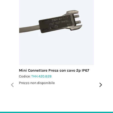
Mini Connettore Presa con cavo 2p IP67
Micro C
L0.5 m 
Codice:
THH.420.B2B
Codice:
T
Prezzo non disponibile
Prezzo no