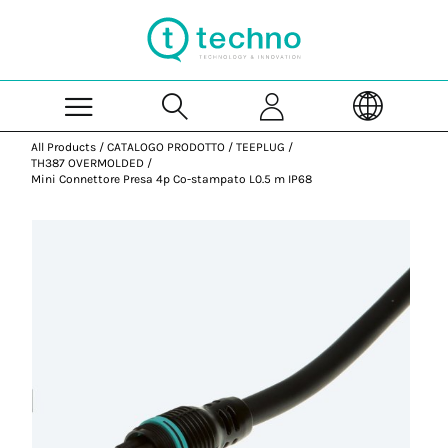
Skip to Main Content
All Products
/
CATALOGO PRODOTTO
/
TEEPLUG
/
TH387 OVERMOLDED
/
Mini Connettore Presa 4p Co-stampato L0.5 m IP68