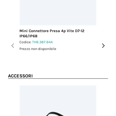
conduttore
(mm²)
1.50
Lunghezza
sguainatura
cavo (mm)
Mini Connettore Presa 4p Vite D7-12
Mini Con
20.00
IP66/IP68
IP66/IP
Lunghezza
Codice:
THB.387.B4A
Codice:
T
sguainatura
Prezzo non disponibile
Prezzo no
conduttore
(mm)
6.00
Schermatura
No
ACCESSORI