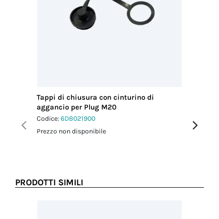
Tappi di chiusura con cinturino di
Fascetta
aggancio per Plug M20
Codice:
6
Codice:
6DB021900
Prezzo no
Prezzo non disponibile
PRODOTTI SIMILI