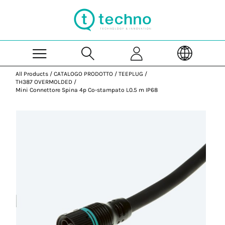
Skip to Main Content
All Products
/
CATALOGO PRODOTTO
/
TEEPLUG
/
TH387 OVERMOLDED
/
Mini Connettore Spina 4p Co-stampato L0.5 m IP68