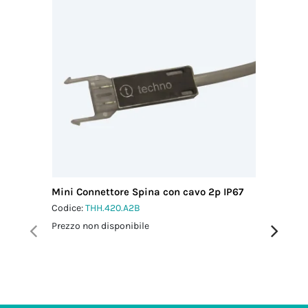
Mini Connettore Spina con cavo 2p IP67
Micro C
L0.5 m 
Codice:
THH.420.A2B
Codice:
T
Prezzo non disponibile
Prezzo no