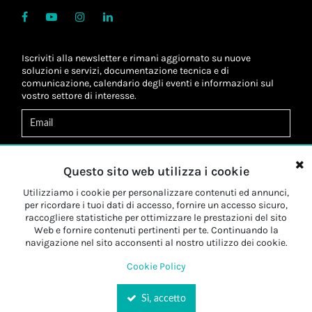
Iscriviti alla newsletter e rimani aggiornato su nuove
soluzioni e servizi, documentazione tecnica e di
comunicazione, calendario degli eventi e informazioni sul
vostro settore di interesse.
Acconsento al
trattamento dei dati
*
Letta l'informativa, autorizzo al
trattamento dei miei dati
Questo sito web utilizza i cookie
personali
*
Letta l'informativa, autorizzo al trattamento dei miei dati
Utilizziamo i cookie per personalizzare contenuti ed annunci,
personali a fini di
marketing
*
per ricordare i tuoi dati di accesso, fornire un accesso sicuro,
raccogliere statistiche per ottimizzare le prestazioni del sito
Web e fornire contenuti pertinenti per te. Continuando la
Iscriviti
navigazione nel sito acconsenti al nostro utilizzo dei cookie.
Cookie Policy
Sì, accetto