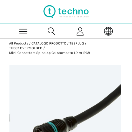
Skip to Main Content
All Products
/
CATALOGO PRODOTTO
/
TEEPLUG
/
TH387 OVERMOLDED
/
Mini Connettore Spina 4p Co-stampato L2 m IP68