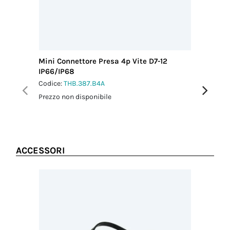
conduttore
(mm²)
1.50
Lunghezza
sguainatura
cavo (mm)
Mini Connettore Presa 4p Vite D7-12
Mini Con
20.00
IP66/IP68
IP66/IP
Lunghezza
Codice:
THB.387.B4A
Codice:
T
sguainatura
Prezzo non disponibile
Prezzo no
conduttore
(mm)
6.00
Schermatura
No
ACCESSORI