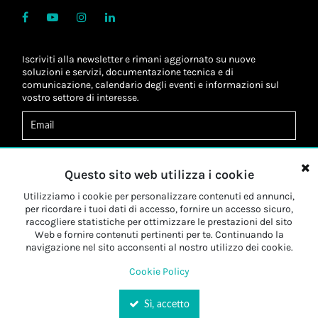
Iscriviti alla newsletter e rimani aggiornato su nuove
soluzioni e servizi, documentazione tecnica e di
comunicazione, calendario degli eventi e informazioni sul
vostro settore di interesse.
Acconsento al
trattamento dei dati
*
Letta l'informativa, autorizzo al
trattamento dei miei dati
Questo sito web utilizza i cookie
personali
*
Letta l'informativa, autorizzo al trattamento dei miei dati
Utilizziamo i cookie per personalizzare contenuti ed annunci,
personali a fini di
marketing
*
per ricordare i tuoi dati di accesso, fornire un accesso sicuro,
raccogliere statistiche per ottimizzare le prestazioni del sito
Web e fornire contenuti pertinenti per te. Continuando la
Iscriviti
navigazione nel sito acconsenti al nostro utilizzo dei cookie.
Cookie Policy
Sì, accetto