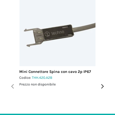
Mini Connettore Spina con cavo 2p IP67
Micro C
L2 m IP
Codice:
THH.420.A2B
Codice:
T
Prezzo non disponibile
Prezzo no