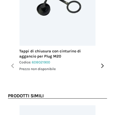
Tappi di chiusura con cinturino di
Fascetta
aggancio per Plug M20
Codice:
6
Codice:
6DB021900
Prezzo no
Prezzo non disponibile
PRODOTTI SIMILI