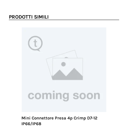
PRODOTTI SIMILI
Mini Connettore Presa 4p Crimp D7-12
Connett
IP66/IP68
IP66/IP