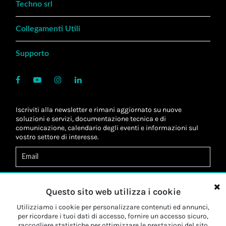
Techno srl
Collegamenti Utili
Supporto
Iscriviti alla newsletter e rimani aggiornato su nuove
soluzioni e servizi, documentazione tecnica e di
comunicazione, calendario degli eventi e informazioni sul
vostro settore di interesse.
Acconsento al
trattamento dei dati
*
Letta l'informativa, autorizzo al
trattamento dei miei dati
Questo sito web utilizza i cookie
personali
*
Letta l'informativa, autorizzo al trattamento dei miei dati
Utilizziamo i cookie per personalizzare contenuti ed annunci,
personali a fini di
marketing
*
per ricordare i tuoi dati di accesso, fornire un accesso sicuro,
raccogliere statistiche per ottimizzare le prestazioni del sito