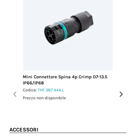
*Contatti a crimpare non inclusi
nell'imballo
Mini Connettore Spina 4p Crimp D7-13.5
Mini Co
IP66/IP68
L0.5 m 
Codice:
THF.387.A4A.L
Codice:
T
Prezzo non disponibile
Prezzo no
ACCESSORI