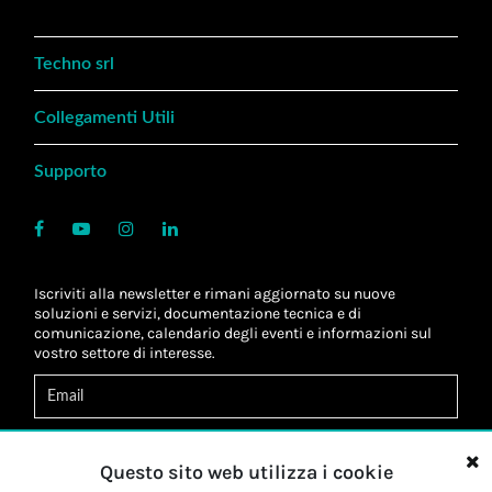
Techno srl
Collegamenti Utili
Supporto
Iscriviti alla newsletter e rimani aggiornato su nuove
soluzioni e servizi, documentazione tecnica e di
comunicazione, calendario degli eventi e informazioni sul
vostro settore di interesse.
Acconsento al
trattamento dei dati
*
Letta l'informativa, autorizzo al
trattamento dei miei dati
Questo sito web utilizza i cookie
personali
*