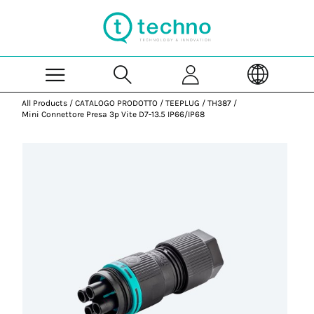
Skip to Main Content
All Products
/
CATALOGO PRODOTTO
/
TEEPLUG
/
TH387
/
Mini Connettore Presa 3p Vite D7-13.5 IP66/IP68