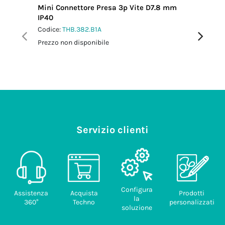
Mini Connettore Presa 3p Vite D7.8 mm
Mini Con
IP40
IP66/IP
Codice:
THB.382.B1A
Codice:
T
Prezzo non disponibile
Prezzo no
Servizio clienti
Configura
Assistenza
Acquista
Prodotti
la
360°
Techno
personalizzati
soluzione