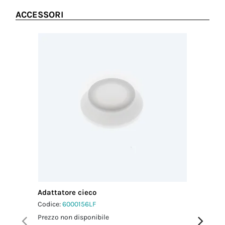
ACCESSORI
Adattatore cieco
Adattato
Codice:
6000156LF
Codice:
6
Prezzo non disponibile
Prezzo no