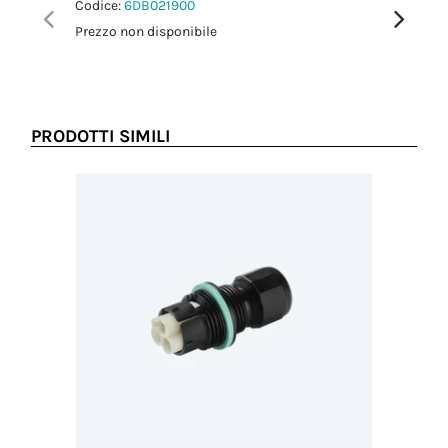
Codice:
6DB021900
Codice:
6
Prezzo non disponibile
Prezzo no
PRODOTTI SIMILI