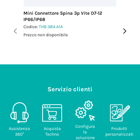
Mini Connettore Spina 3p Vite D7-12
Mini Con
IP66/IP68
M25 IP6
Codice:
THB.384.A1A
Codice:
T
Prezzo non disponibile
Prezzo no
Servizio clienti
Configura
Assistenza
Acquista
Prodotti
la
360°
Techno
personalizzati
soluzione