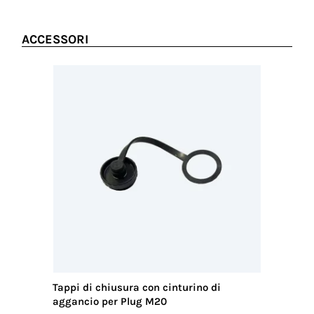
ACCESSORI
Tappi di chiusura con cinturino di
Chiavi d
aggancio per Plug M20
4p